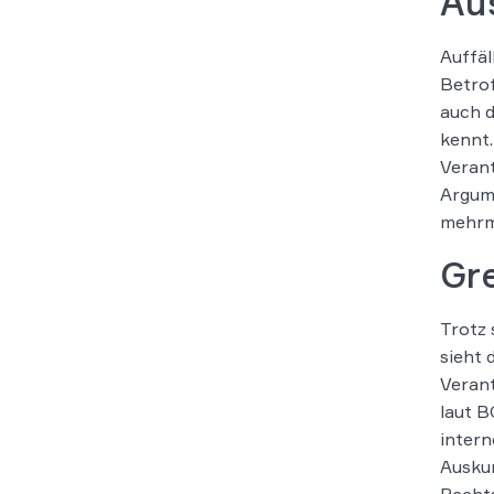
Au
Auffäl
Betrof
auch d
kennt.
Verant
Argum
mehrma
Gr
Trotz
sieht 
Veran
laut B
inter
Auskun
Recht