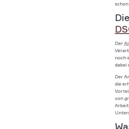
schon
Di
DS
Der
A
Verarb
noch 
dabei 
Der A
die er
Vortei
von g
Arbei
Unter
Wa