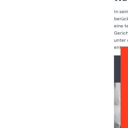
In sei
berück
eine t
Gerich
unter 
entsp