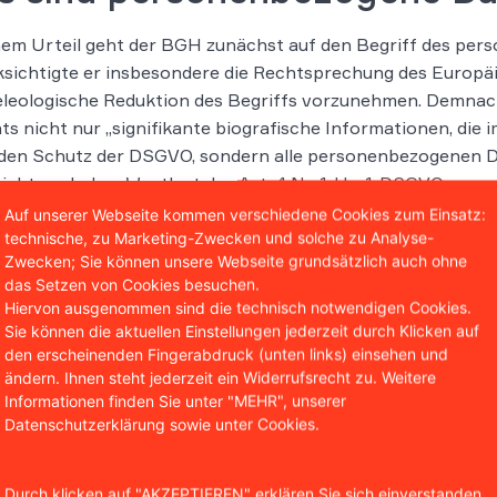
nem Urteil geht der BGH zunächst auf den Begriff des pe
sichtigte er insbesondere die Rechtsprechung des Europäi
eleologische Reduktion des Begriffs vorzunehmen. Demnach
ts nicht nur „signifikante biografische Informationen, di
den Schutz der DSGVO, sondern alle personenbezogenen Dat
richt auch dem Wortlaut des
Art. 4 Nr. 1 Hs. 1 DSGVO
.
Auf unserer Webseite kommen verschiedene Cookies zum Einsatz:
technische, zu Marketing-Zwecken und solche zu Analyse-
Zwecken; Sie können unsere Webseite grundsätzlich auch ohne
das Setzen von Cookies besuchen.
S
Hiervon ausgenommen sind die technisch notwendigen Cookies.
Sie können die aktuellen Einstellungen jederzeit durch Klicken auf
A
den erscheinenden Fingerabdruck (unten links) einsehen und
ändern. Ihnen steht jederzeit ein Widerrufsrecht zu. Weitere
Si
Informationen finden Sie unter "MEHR", unserer
Ru
Datenschutzerklärung sowie unter Cookies.
Er
un
Durch klicken auf "AKZEPTIEREN" erklären Sie sich einverstanden,