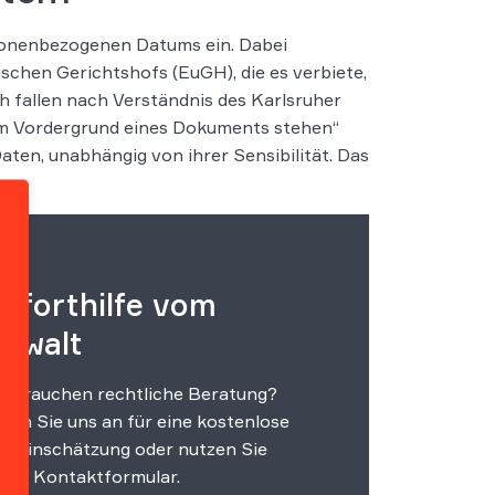
rsonenbezogenen Datums ein. Dabei
schen Gerichtshofs (EuGH), die es verbiete,
 fallen nach Verständnis des Karlsruher
e im Vordergrund eines Dokuments stehen“
en, unabhängig von ihrer Sensibilität. Das
oforthilfe vom
nwalt
e brauchen rechtliche Beratung?
fen Sie uns an für eine kostenlose
steinschätzung oder nutzen Sie
ser Kontaktformular.