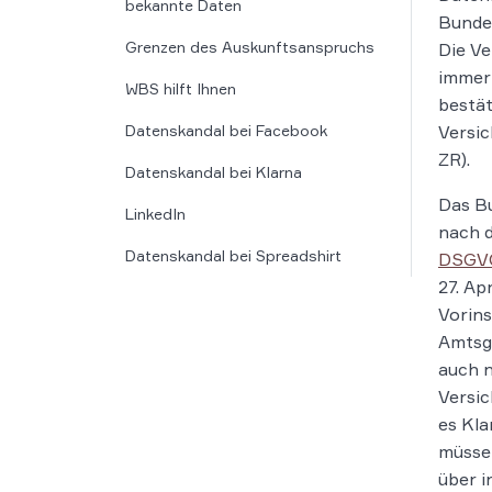
bekannte Daten
Bunde
Grenzen des Auskunftsanspruchs
Die V
immer
WBS hilft Ihnen
bestä
Datenskandal bei Facebook
Versic
ZR).
Datenskandal bei Klarna
Das Bu
LinkedIn
nach 
Datenskandal bei Spreadshirt
DSGV
27. Apr
Vorins
Amtsge
auch 
Versi
es Kla
müssen
über 