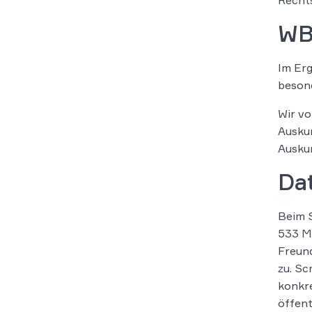
WBS
Im Erg
besond
Wir vo
Auskun
Auskun
Da
Beim S
533 Mi
Freund
zu. Sc
konkre
öffent