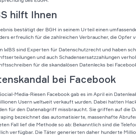
 hilft Ihnen
ebnis bestätigt der BGH in seinem Urteil einen umfassen
ers erfreulich für die zahlreichen Verbraucher, die Opfer
n WBS sind Experten für Datenschutzrecht und haben scho
ftserteilungen und auch Schadensersatzzahlungen verholf
ftsschreiben für die skandalösen Datenlecks bei Facebook,
tenskandal bei Facebook
ocial-Media-Riesen Facebook gab es im April ein Datenleak
llionen Usern weltweit verkauft wurden. Dabei hatten Hac
en für den Datenabgriff missbraucht. Sie griffen auf die
raping bezeichnet das automatisierte, massenhafte Abrufe
ten Fall lief die Methode so ab: Bekanntlich sind die Tel
lich verfügbar. Die Täter generierten daher hunderte Mill