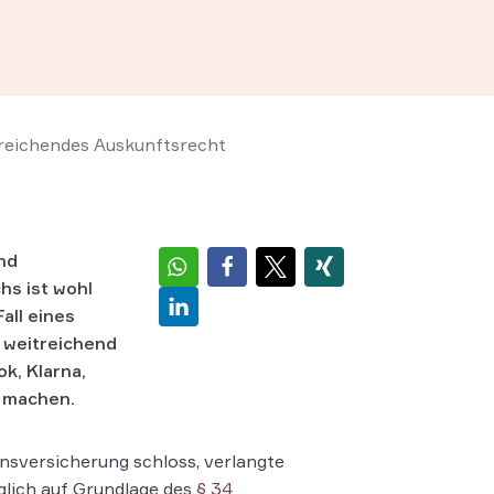
eichendes Auskunftsrecht
nd
hs ist wohl
all eines
 weitreichend
k, Klarna,
u machen.
nsversicherung schloss, verlangte
lich auf Grundlage des
§ 34