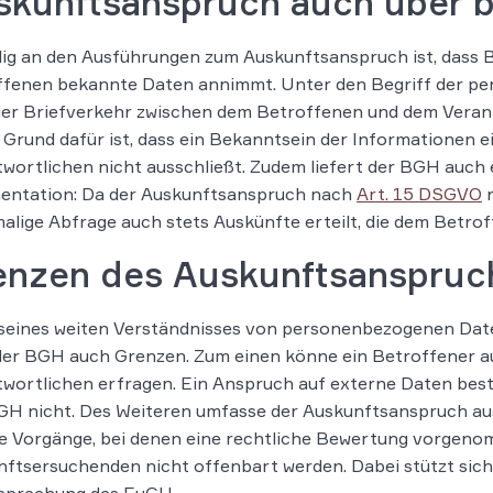
skunftsanspruch auch über 
lig an den Ausführungen zum Auskunftsanspruch ist, dass
fenen bekannte Daten annimmt. Unter den Begriff der per
er Briefverkehr zwischen dem Betroffenen und dem Veran
 Grund dafür ist, dass ein Bekanntsein der Informationen 
wortlichen nicht ausschließt. Zudem liefert der BGH auch
entation: Da der Auskunftsanspruch nach
Art. 15 DSGVO
n
lige Abfrage auch stets Auskünfte erteilt, die dem Betro
enzen des Auskunftsanspruc
 seines weiten Verständnisses von personenbezogenen Da
der BGH auch Grenzen. Zum einen könne ein Betroffener au
twortlichen erfragen. Ein Anspruch auf externe Daten be
GH nicht. Des Weiteren umfasse der Auskunftsanspruch au
ne Vorgänge, bei denen eine rechtliche Bewertung vorgen
ftsersuchenden nicht offenbart werden. Dabei stützt sich
sprechung des EuGH.