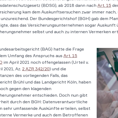
sdatenschutzgesetz (BDSG), ab 2018 dann nach
Art. 15
de
ersicherung kam dem Auskunftsersuchen zwar immer nach, 
 unzureichend. Der Bundesgerichtshof (BGH) gab dem Mann
tigte, dass das Versicherungsunternehmen sogar Auskunft
herungsnehmer selbst und auch zu internen Vermerken erteil
ndesarbeitsgericht (BAG) hatte die Frage
dem Umfang des Anspruchs aus
Art. 15
O
im April 2021 noch offengelassen (Urteil v.
il 2021, Az.
2 AZR 342/20
) und die
tanzen des vorliegenden Falls, das
richt Brühl und das Landgericht Köln, haben
noch gegen den klagenden
cherungsnehmer entschieden. Doch nun gibt
rheit durch den BGH: Datenverantwortliche
 sehr umfassende Auskünfte erteilen, selbst
interne Vermerke und auch dem Betroffenen