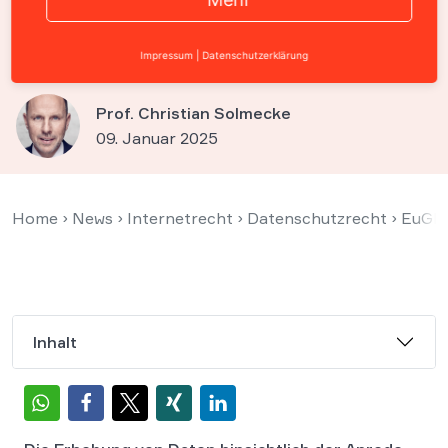
Fahrschein-Kauf nicht
erforderlich
Impressum
|
Datenschutzerklärung
Prof. Christian Solmecke
09. Januar 2025
Home
›
News
›
Internetrecht
›
Datenschutzrecht
›
EuGH 
Inhalt