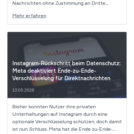
Nachrichten ohne Zustimmung an Dritte
weitergibt, bewegt sich juristisch auf extrem
Mehr erfahren
dünnem Eis. Der Bundesgerichtshof befasst
sich derzeit mit der Frage, ob eine solche
Weitergabe gegen die europäische
Datenschutz-Grundverordnung verstößt und
[…]
Instagram-Rückschritt beim Datenschutz:
Meta deaktiviert Ende-zu-Ende-
Verschlüsselung für Direktnachrichten
13.05.2026
Bisher konnten Nutzer ihre privaten
Unterhaltungen auf Instagram durch eine
optionale Verschlüsselung schützen, doch damit
ist nun Schluss. Meta hat die Ende-zu-Ende-