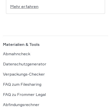
Verschlüsselung für Direktnachrichten offiziell
Mehr erfahren
eingestellt und schränkt damit den
Privatsphärenschutz auf der Plattform massiv
ein. Die Entscheidung des Mutterkonzerns
Meta, die Ende-zu-Ende-Verschlüsselung (E2EE)
auf Instagram zu deaktivieren, markiert […]
Materialien & Tools
Abmahncheck
Datenschutzgenerator
Verpackungs-Checker
FAQ zum Filesharing
FAQ zu Frommer Legal
Abfindungsrechner