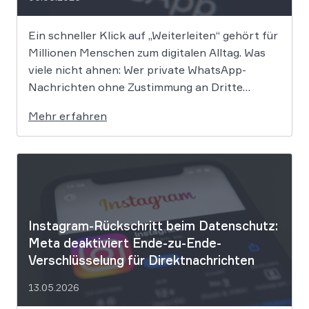
Ein schneller Klick auf „Weiterleiten“ gehört für
Millionen Menschen zum digitalen Alltag. Was
viele nicht ahnen: Wer private WhatsApp-
Nachrichten ohne Zustimmung an Dritte
weitergibt, bewegt sich juristisch auf extrem
Mehr erfahren
dünnem Eis. Der Bundesgerichtshof befasst
sich derzeit mit der Frage, ob eine solche
Weitergabe gegen die europäische
Datenschutz-Grundverordnung verstößt und
[…]
Instagram-Rückschritt beim Datenschutz:
Meta deaktiviert Ende-zu-Ende-
Verschlüsselung für Direktnachrichten
13.05.2026