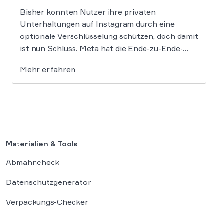
Bisher konnten Nutzer ihre privaten
Unterhaltungen auf Instagram durch eine
optionale Verschlüsselung schützen, doch damit
ist nun Schluss. Meta hat die Ende-zu-Ende-
Verschlüsselung für Direktnachrichten offiziell
Mehr erfahren
eingestellt und schränkt damit den
Privatsphärenschutz auf der Plattform massiv
ein. Die Entscheidung des Mutterkonzerns
Meta, die Ende-zu-Ende-Verschlüsselung (E2EE)
auf Instagram zu deaktivieren, markiert […]
Materialien & Tools
Abmahncheck
Datenschutzgenerator
Verpackungs-Checker