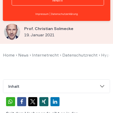
Datenschutz? – RA Solmecke
erläutert die Rechtslage
Impressum
|
Datenschutzerklärung
Prof. Christian Solmecke
19. Januar 2021
Home
›
News
›
Internetrecht
›
Datenschutzrecht
›
Hype 
Inhalt