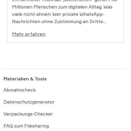
Millionen Menschen zum digitalen Alltag. Was
viele nicht ahnen: Wer private WhatsApp-
Nachrichten ohne Zustimmung an Dritte
weitergibt, bewegt sich juristisch auf extrem
Mehr erfahren
dünnem Eis. Der Bundesgerichtshof befasst
sich derzeit mit der Frage, ob eine solche
Weitergabe gegen die europäische
Datenschutz-Grundverordnung verstößt und
[…]
Materialien & Tools
Abmahncheck
Datenschutzgenerator
Verpackungs-Checker
FAQ zum Filesharing