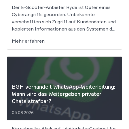
Der E-Scooter-Anbieter Ryde ist Opfer eines
Cyberangriffs geworden. Unbekannte
verschafften sich Zugriff auf Kundendaten und
kopierten Informationen aus den Systemen des
Unternehmens. Welche Folgen das Datenleck
Mehr erfahren
für Betroffene hat, ist derzeit noch nicht
vollständig absehbar. Der Mobilitätsanbieter
Ryde hat seine Kunden über einen
Sicherheitsvorfall informiert. Nach Angaben
des Unternehmens […]
BGH verhandelt WhatsApp-Weiterleitung:
Wann wird das Weitergeben privater
Chats strafbar?
05.08.2026
Ein schneller Klick auf „Weiterleiten“ gehört für