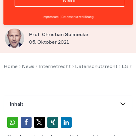
Gerichtsentscheidungen
verletzt Datenschutz
Impressum
|
Datenschutzerklärung
Prof. Christian Solmecke
05. Oktober 2021
Home
›
News
›
Internetrecht
›
Datenschutzrecht
›
LG Kö
Inhalt