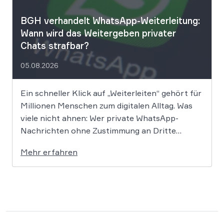
BGH verhandelt WhatsApp-Weiterleitung:
Wann wird das Weitergeben privater
Chats strafbar?
05.08.2026
Ein schneller Klick auf „Weiterleiten“ gehört für
Millionen Menschen zum digitalen Alltag. Was
viele nicht ahnen: Wer private WhatsApp-
Nachrichten ohne Zustimmung an Dritte
weitergibt, bewegt sich juristisch auf extrem
Mehr erfahren
dünnem Eis. Der Bundesgerichtshof befasst
sich derzeit mit der Frage, ob eine solche
Weitergabe gegen die europäische
Datenschutz-Grundverordnung verstößt und
[…]