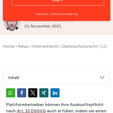
genügt
Impressum
|
Datenschutzerklärung
Prof. Christian Solmecke
10. November 2021
Home
›
News
›
Internetrecht
›
Datenschutzrecht
›
LG Mü
Inhalt
Plattformbetreiber können ihre Auskunftspflicht
nach
Art. 15 DSGVO
auch erfüllen, indem sie einen