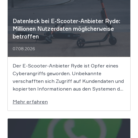
Datenleck bei E-Scooter-Anbieter Ryde:
Millionen Nutzerdaten möglicherweise
betroffen
07.08.2026
Der E-Scooter-Anbieter Ryde ist Opfer eines
Cyberangriffs geworden. Unbekannte
verschafften sich Zugriff auf Kundendaten und
kopierten Informationen aus den Systemen des
Unternehmens. Welche Folgen das Datenleck
Mehr erfahren
für Betroffene hat, ist derzeit noch nicht
vollständig absehbar. Der Mobilitätsanbieter
Ryde hat seine Kunden über einen
Sicherheitsvorfall informiert. Nach Angaben
des Unternehmens […]