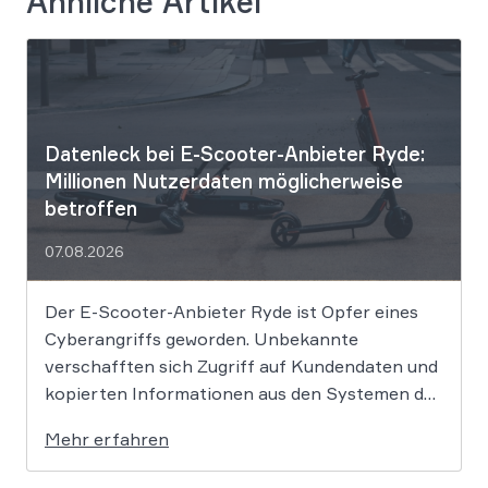
Ähnliche Artikel
Datenleck bei E-Scooter-Anbieter Ryde:
Millionen Nutzerdaten möglicherweise
betroffen
07.08.2026
Der E-Scooter-Anbieter Ryde ist Opfer eines
Cyberangriffs geworden. Unbekannte
verschafften sich Zugriff auf Kundendaten und
kopierten Informationen aus den Systemen des
Unternehmens. Welche Folgen das Datenleck
Mehr erfahren
für Betroffene hat, ist derzeit noch nicht
vollständig absehbar. Der Mobilitätsanbieter