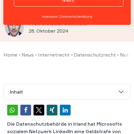
Strafe für LinkedIn
Impressum
|
Datenschutzerklärung
Prof. Christian Solmecke
28. Oktober 2024
Home
›
News
›
Internetrecht
›
Datenschutzrecht
›
Nutze
Inhalt
Die Datenschutzbehörde in Irland hat Microsofts
sozialem Netzwerk LinkedIn eine Geldstrafe von