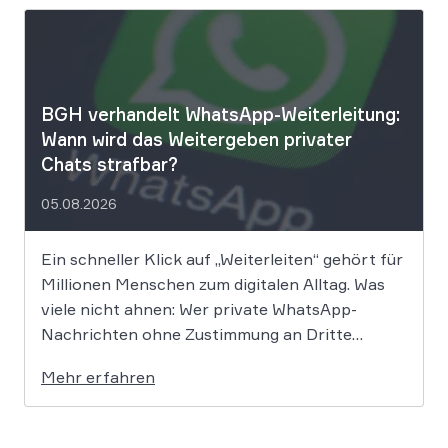
Ryde hat seine Kunden über einen
Sicherheitsvorfall informiert. Nach Angaben
des Unternehmens […]
BGH verhandelt WhatsApp-Weiterleitung:
Wann wird das Weitergeben privater
Chats strafbar?
05.08.2026
Ein schneller Klick auf „Weiterleiten“ gehört für
Millionen Menschen zum digitalen Alltag. Was
viele nicht ahnen: Wer private WhatsApp-
Nachrichten ohne Zustimmung an Dritte
weitergibt, bewegt sich juristisch auf extrem
Mehr erfahren
dünnem Eis. Der Bundesgerichtshof befasst
sich derzeit mit der Frage, ob eine solche
Weitergabe gegen die europäische