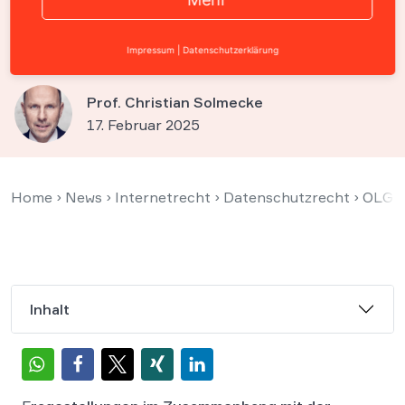
müssen Daten gelöscht
werden?
Impressum
|
Datenschutzerklärung
Prof. Christian Solmecke
17. Februar 2025
Home
›
News
›
Internetrecht
›
Datenschutzrecht
›
OLG K
Inhalt