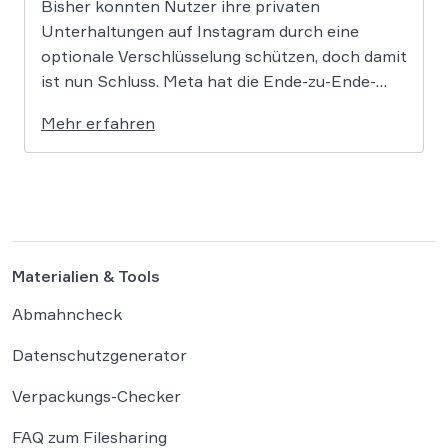
Bisher konnten Nutzer ihre privaten
Unterhaltungen auf Instagram durch eine
optionale Verschlüsselung schützen, doch damit
ist nun Schluss. Meta hat die Ende-zu-Ende-
Verschlüsselung für Direktnachrichten offiziell
Mehr erfahren
eingestellt und schränkt damit den
Privatsphärenschutz auf der Plattform massiv
ein. Die Entscheidung des Mutterkonzerns
Meta, die Ende-zu-Ende-Verschlüsselung (E2EE)
auf Instagram zu deaktivieren, markiert […]
Materialien & Tools
Abmahncheck
Datenschutzgenerator
Verpackungs-Checker
FAQ zum Filesharing