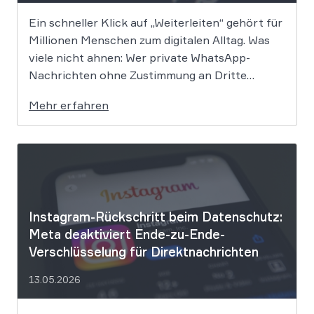
Ein schneller Klick auf „Weiterleiten“ gehört für
Millionen Menschen zum digitalen Alltag. Was
viele nicht ahnen: Wer private WhatsApp-
Nachrichten ohne Zustimmung an Dritte
weitergibt, bewegt sich juristisch auf extrem
Mehr erfahren
dünnem Eis. Der Bundesgerichtshof befasst
sich derzeit mit der Frage, ob eine solche
Weitergabe gegen die europäische
Datenschutz-Grundverordnung verstößt und
[…]
Instagram-Rückschritt beim Datenschutz:
Meta deaktiviert Ende-zu-Ende-
Verschlüsselung für Direktnachrichten
13.05.2026