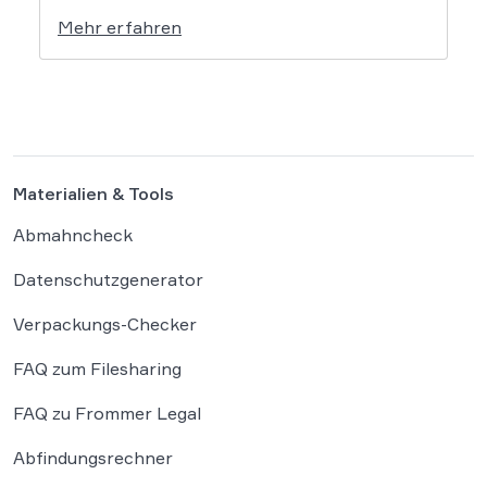
Das Amtsgericht Öhringen hat nun gegen
Mehr erfahren
einen Facebook-Nutzer eine empfindliche
Geldstrafe verhängt, weil dieser den
Bundeskanzler als „Lügenfritz“ bezeichnete.
Der Fall wirft grundlegende Fragen über die
Grenzen der […]
Materialien & Tools
Abmahncheck
Datenschutzgenerator
Verpackungs-Checker
FAQ zum Filesharing
FAQ zu Frommer Legal
Abfindungsrechner