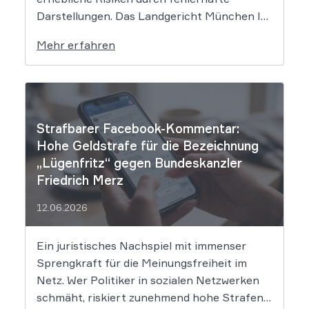
Darstellungen. Das Landgericht München I
setzt dem Tech-Giganten Google nun klare
Mehr erfahren
rechtliche Grenzen. Werden durch die
automatisierten KI-Zusammenfassungen
falsche Tatsachen verbreitet, greift die
unmittelbare Haftung des
Suchmaschinenbetreibers. Das Landgericht
Strafbarer Facebook-Kommentar:
München I (LG München I) hat in […]
Hohe Geldstrafe für die Bezeichnung
„Lügenfritz“ gegen Bundeskanzler
Friedrich Merz
12.06.2026
Ein juristisches Nachspiel mit immenser
Sprengkraft für die Meinungsfreiheit im
Netz. Wer Politiker in sozialen Netzwerken
schmäht, riskiert zunehmend hohe Strafen.