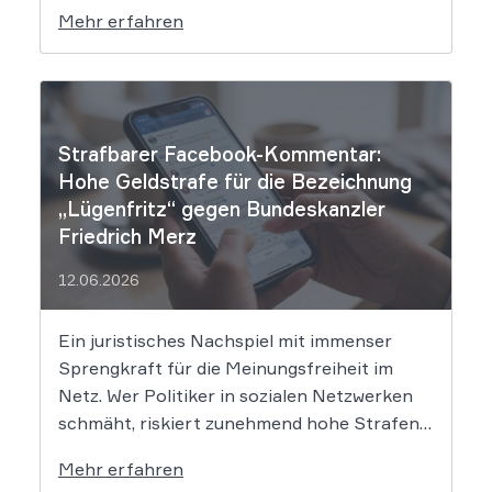
setzt dem Tech-Giganten Google nun klare
Mehr erfahren
rechtliche Grenzen. Werden durch die
automatisierten KI-Zusammenfassungen
falsche Tatsachen verbreitet, greift die
unmittelbare Haftung des
Suchmaschinenbetreibers. Das Landgericht
Strafbarer Facebook-Kommentar:
München I (LG München I) hat in […]
Hohe Geldstrafe für die Bezeichnung
„Lügenfritz“ gegen Bundeskanzler
Friedrich Merz
12.06.2026
Ein juristisches Nachspiel mit immenser
Sprengkraft für die Meinungsfreiheit im
Netz. Wer Politiker in sozialen Netzwerken
schmäht, riskiert zunehmend hohe Strafen.
Das Amtsgericht Öhringen hat nun gegen
Mehr erfahren
einen Facebook-Nutzer eine empfindliche