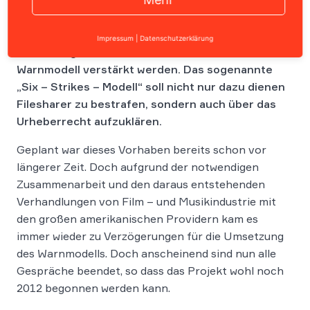
Noch dieses Jahr soll der Kampf gegen das
Impressum
|
Datenschutzerklärung
Filesharing in den USA durch ein neues
Warnmodell verstärkt werden. Das sogenannte
„Six – Strikes – Modell“ soll nicht nur dazu dienen
Filesharer zu bestrafen, sondern auch über das
Urheberrecht aufzuklären.
Geplant war dieses Vorhaben bereits schon vor
längerer Zeit. Doch aufgrund der notwendigen
Zusammenarbeit und den daraus entstehenden
Verhandlungen von Film – und Musikindustrie mit
den großen amerikanischen Providern kam es
immer wieder zu Verzögerungen für die Umsetzung
des Warnmodells. Doch anscheinend sind nun alle
Gespräche beendet, so dass das Projekt wohl noch
2012 begonnen werden kann.