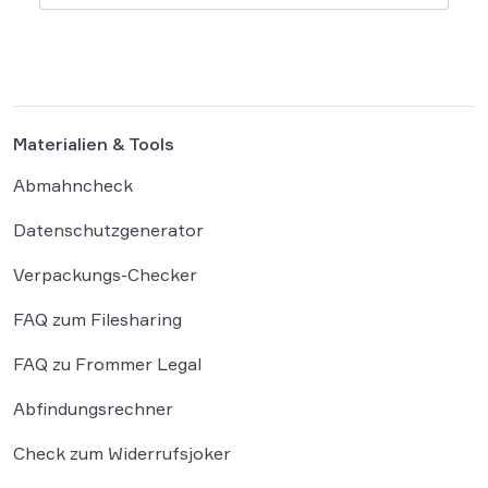
Geldstrafe verhängt, weil dieser den
Bundeskanzler als „Lügenfritz“ bezeichnete.
Der Fall wirft grundlegende Fragen über die
Grenzen der […]
Materialien & Tools
Abmahncheck
Datenschutzgenerator
Verpackungs-Checker
FAQ zum Filesharing
FAQ zu Frommer Legal
Abfindungsrechner
Check zum Widerrufsjoker