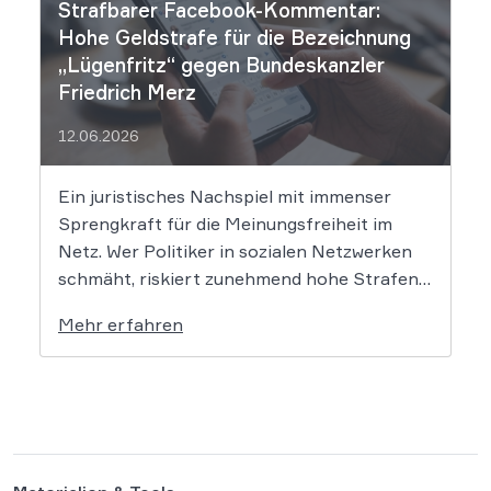
Strafbarer Facebook-Kommentar:
München I (LG München I) hat in […]
Hohe Geldstrafe für die Bezeichnung
„Lügenfritz“ gegen Bundeskanzler
Friedrich Merz
12.06.2026
Ein juristisches Nachspiel mit immenser
Sprengkraft für die Meinungsfreiheit im
Netz. Wer Politiker in sozialen Netzwerken
schmäht, riskiert zunehmend hohe Strafen.
Das Amtsgericht Öhringen hat nun gegen
Mehr erfahren
einen Facebook-Nutzer eine empfindliche
Geldstrafe verhängt, weil dieser den
Bundeskanzler als „Lügenfritz“ bezeichnete.
Der Fall wirft grundlegende Fragen über die
Grenzen der […]