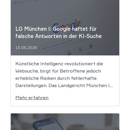
LG München I: Google haftet für
falsche Antworten in der KI-Suche
15.06.2026
Künstliche Intelligenz revolutioniert die
Websuche, birgt für Betroffene jedoch
erhebliche Risiken durch fehlerhafte
Darstellungen. Das Landgericht München I
setzt dem Tech-Giganten Google nun klare
Mehr erfahren
rechtliche Grenzen. Werden durch die
automatisierten KI-Zusammenfassungen
falsche Tatsachen verbreitet, greift die
unmittelbare Haftung des
Suchmaschinenbetreibers. Das Landgericht