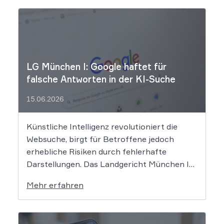
LG München I: Google haftet für
falsche Antworten in der KI-Suche
15.06.2026
Künstliche Intelligenz revolutioniert die
Websuche, birgt für Betroffene jedoch
erhebliche Risiken durch fehlerhafte
Darstellungen. Das Landgericht München I
setzt dem Tech-Giganten Google nun klare
Mehr erfahren
rechtliche Grenzen. Werden durch die
automatisierten KI-Zusammenfassungen
falsche Tatsachen verbreitet, greift die