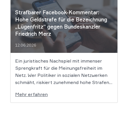
unmittelbare Haftung des
Suchmaschinenbetreibers. Das Landgericht
Strafbarer Facebook-Kommentar:
München I (LG München I) hat in […]
Hohe Geldstrafe für die Bezeichnung
„Lügenfritz“ gegen Bundeskanzler
Friedrich Merz
12.06.2026
Ein juristisches Nachspiel mit immenser
Sprengkraft für die Meinungsfreiheit im
Netz. Wer Politiker in sozialen Netzwerken
schmäht, riskiert zunehmend hohe Strafen.
Das Amtsgericht Öhringen hat nun gegen
Mehr erfahren
einen Facebook-Nutzer eine empfindliche
Geldstrafe verhängt, weil dieser den
Bundeskanzler als „Lügenfritz“ bezeichnete.
Der Fall wirft grundlegende Fragen über die
Grenzen der […]