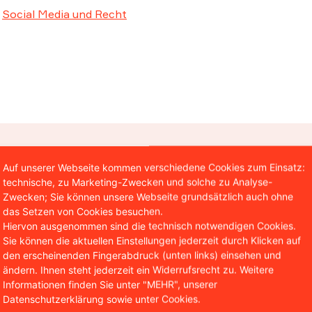
Social Media und Recht
Christian Solmecke
Auf unserer Webseite kommen verschiedene Cookies zum Einsatz:
technische, zu Marketing-Zwecken und solche zu Analyse-
tner WBS.LEGAL
Zwecken; Sie können unsere Webseite grundsätzlich auch ohne
stian Solmecke ist Partner der Kanzlei WBS.LEGAL und insb
das Setzen von Cookies besuchen.
Hiervon ausgenommen sind die technisch notwendigen Cookies.
 und des Internetrechts tätig. Darüber hinaus ist er Autor 
Sie können die aktuellen Einstellungen jederzeit durch Klicken auf
entlichungen in diesen Bereichen und lehrt als Honorarpro
den erscheinenden Fingerabdruck (unten links) einsehen und
hool in Köln.
ändern. Ihnen steht jederzeit ein Widerrufsrecht zu. Weitere
Informationen finden Sie unter "MEHR", unserer
Datenschutzerklärung sowie unter Cookies.