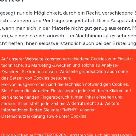
esagt nur die Möglichkeit, durch ein Recht, verschiedene
rch Lizenzen und Verträge
ausgestaltet. Diese Ausgestal
 wenn man sich in der Materie nicht gut genug auskennt. Ma
ten, wie man es sich wünscht. Im Nachhinein ist es sehr sc
t helfen Ihnen selbstverständlich auch bei der Erstellun
sbesondere auch das Vertragsrecht, da einzelne Klauseln in
Auf unserer Webseite kommen verschiedene Cookies zum Einsatz:
technische, zu Marketing-Zwecken und solche zu Analyse-
 Nutzungsrechten
Zwecken; Sie können unsere Webseite grundsätzlich auch ohne
das Setzen von Cookies besuchen.
schon mal eins vergeben? Die Antwortet lautet mit hoher W
Hiervon ausgenommen sind die technisch notwendigen Cookies.
Sie können die aktuellen Einstellungen jederzeit durch Klicken auf
n. Hierzu gehören insbesondere die folgenden Rechtsgesc
den erscheinenden Fingerabdruck (unten links) einsehen und
ändern. Ihnen steht jederzeit ein Widerrufsrecht zu. Weitere
Informationen finden Sie unter "MEHR", unserer
Datenschutzerklärung sowie unter Cookies.
Durch klicken auf "AKZEPTIEREN" erklären Sie sich einverstanden,