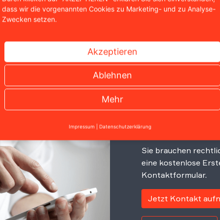
dass wir die vorgenannten Cookies zu Marketing- und zu Analyse-
Zwecken setzen.
Akzeptieren
nn fällt einem auf, dass Nutzungsrechte in jeder Lebenslag
türlich gehört zu den Nutzungsrechten auch die
Softwareli
Ablehnen
Mehr
Soforthilfe
Impressum
|
Datenschutzerklärung
Sie brauchen rechtli
eine kostenlose Erst
Kontaktformular.
Jetzt Kontakt au