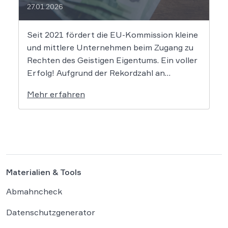
27.01.2026
Seit 2021 fördert die EU-Kommission kleine
und mittlere Unternehmen beim Zugang zu
Rechten des Geistigen Eigentums. Ein voller
Erfolg! Aufgrund der Rekordzahl an
Anträgen für den KMU-Fonds „Ideas
Mehr erfahren
Powered for Business“ wurden die
zugewiesenen Mittel in den letzten Jahren
immer rasant aufgebraucht. Auch in diesem
Jahr wird es daher […]
Materialien & Tools
Abmahncheck
Datenschutzgenerator