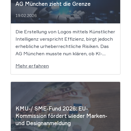
AG München zieht die Grenze
19.02.2026
Die Erstellung von Logos mittels Künstlicher
Intelligenz verspricht Effizienz, birgt jedoch
erhebliche urheberrechtliche Risiken. Das
AG München musste nun klären, ob KI-
generierte Grafiken den notwendigen
Mehr erfahren
Schöpfungsgrad erreichen, um rechtlichen
Schutz gegen Nachahmung zu genießen. Die
Entscheidung verdeutlicht, dass der bloße
Einsatz von Algorithmen ohne menschliche
Prägung den Schutzraum des […]
KMU-/ SME-Fund 2026: EU-
Kommission fördert wieder Marken-
und Designanmeldung