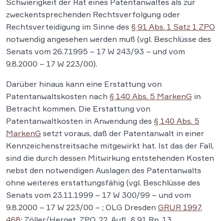
Schwierigkeit der Rat eines Patentanwaltes als zur
zweckentsprechenden Rechtsverfolgung oder
Rechtsverteidigung im Sinne des
§ 91 Abs. 1 Satz 1 ZPO
notwendig angesehen werden muß (vgl. Beschlüsse des
Senats vom 26.7.1995 – 17 W 243/93 – und vom
9.8.2000 – 17 W 223/00).
Darüber hinaus kann eine Erstattung von
Patentanwaltskosten nach
§ 140 Abs. 5 MarkenG
in
Betracht kommen. Die Erstattung von
Patentanwaltkosten in Anwendung des
§ 140 Abs. 5
MarkenG
setzt voraus, daß der Patentanwalt in einer
Kennzeichenstreitsache mitgewirkt hat. Ist das der Fall,
sind die durch dessen Mitwirkung entstehenden Kosten
nebst den notwendigen Auslagen des Patentanwalts
ohne weiteres erstattungsfähig (vgl. Beschlüsse des
Senats vom 23.11.1999 – 17 W 300/99 – und vom
9.8.2000 – 17 W 223/00 – ; OLG Dresden
GRUR 1997,
468
; Zöller/Herget, ZPO, 22. Aufl., § 91 Rn. 13