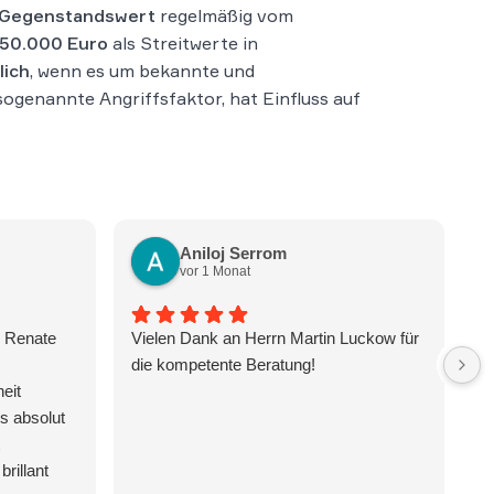
Gegenstandswert
regelmäßig vom
 50.000 Euro
als Streitwerte in
lich
, wenn es um bekannte und
sogenannte Angriffsfaktor, hat Einfluss auf
Aniloj Serrom
vor 1 Monat
n Renate
Vielen Dank an Herrn Martin Luckow für
H
die kompetente Beratung!
th
eit
im
s absolut
ex
fr
brillant
le