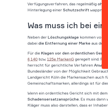
Verfügungsverfahren, das regelmäßig
ohne
Hinterlegung einer
Schutzschrift
wappnen.
Was muss ich bei ein
Neben der
Löschungsklage
kommen vor all
dabei
die Entfernung einer Marke
aus dem R
Für die
Klagen vor den ordentlichen Geric
§ 140
bzw.
125e MarkenG
geregelt sind. Für
herrscht für gerichtliche Verfahren
Anwalt
Bundesländer von der Möglichkeit Gebrauc
Landgericht Köln die Markensachen auch für
Gemeinschaftsmarken, allerdings ist für di
Wenn ein ordentliches Gericht sich mit de
Schadensersatzansprüche
. Es muss dann 
Kläger muss also darstellen, dass er Inhaber