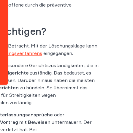
Betroffene durch die präventive
sichtigen?
in Betracht. Mit der Löschungsklage kann
chungsverfahrens
eingegangen.
ibt besondere Gerichtszuständigkeiten, die in
 Landgerichte
zuständig. Das bedeutet, es
 lassen. Darüber hinaus haben die meisten
gerichten
zu bündeln. So übernimmt das
für Streitigkeiten wegen
len zuständig.
terlassungsansprüche
oder
 Vortrag mit Beweisen
untermauern. Der
verletzt hat. Bei