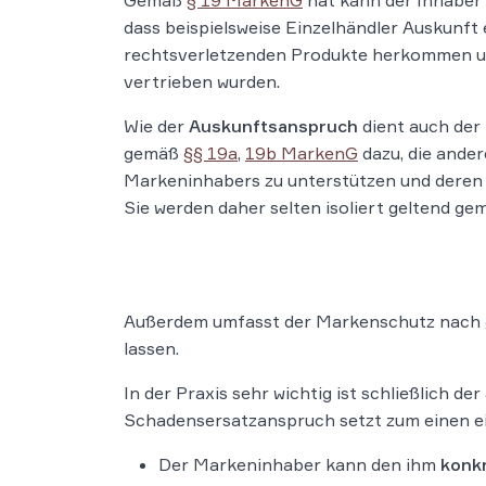
Gemäß
§ 19 MarkenG
hat kann der Inhaber 
dass beispielsweise Einzelhändler Auskunft e
rechtsverletzenden Produkte herkommen un
vertrieben wurden.
Wie der
Auskunftsanspruch
dient auch der
gemäß
§§ 19a
,
19b MarkenG
dazu, die ande
Markeninhabers zu unterstützen und deren 
Sie werden daher selten isoliert geltend ge
Außerdem umfasst der Markenschutz nach
lassen.
In der Praxis sehr wichtig ist schließlich der
Schadensersatzanspruch setzt zum einen ei
Der Markeninhaber kann den ihm
konk