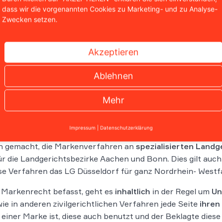
 mündliche Verhandlung
durchgeführt wird, kann sich der 
dass wir die vorgenannten Cookies zu Marketing- und zu Analyse-
Zwecken setzen.
er Markenrechtsklage berück
Akzeptieren
Ablehnen
em Klagen wegen Markenrechtsverletzung im Markenrecht 
egister begehrt werden. Auf diese wird im Rahmen des
Lös
Mehr
hten
in Markensachen gelten einige
Besonderheiten
. Es g
 alle markenrechtlichen Verfahren sind
ausschließlich die
Impressum
|
Datenschutzerklärung
szwang
. Sie müssen sich daher von einem Anwalt vertreten
h gemacht, die Markenverfahren an
spezialisierten Land
 die Landgerichtsbezirke Aachen und Bonn. Dies gilt auch 
ese Verfahren das LG Düsseldorf für ganz Nordrhein- Westfa
m Markenrecht befasst, geht es
inhaltlich
in der Regel um
Un
wie in anderen zivilgerichtlichen Verfahren jede Seite
ihren
 einer Marke ist, diese auch benutzt und der Beklagte diese 