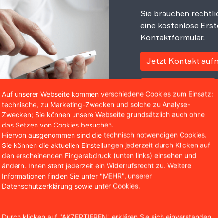
Sie brauchen rechtli
eine kostenlose Erst
Kontaktformular.
Jetzt Kontakt au
0221 / 951 563 0
Auf unserer Webseite kommen verschiedene Cookies zum Einsatz:
technische, zu Marketing-Zwecken und solche zu Analyse-
Zwecken; Sie können unsere Webseite grundsätzlich auch ohne
das Setzen von Cookies besuchen.
Hiervon ausgenommen sind die technisch notwendigen Cookies.
Sie können die aktuellen Einstellungen jederzeit durch Klicken auf
rkenrechtsklage abgemahnt w
den erscheinenden Fingerabdruck (unten links) einsehen und
ändern. Ihnen steht jederzeit ein Widerrufsrecht zu. Weitere
Informationen finden Sie unter "MEHR", unserer
berwachung eine Markenverletzung feststellt, wird er grun
Datenschutzerklärung sowie unter Cookies.
trafbewehrten Unterlassungserklärung
auffordern. Sollt
ationsstufe der einstweilige Rechtsschutz. Damit beantrag
wird mit der Verfügung durch das Gericht
zur Unterlassung
Durch klicken auf "AKZEPTIEREN" erklären Sie sich einverstanden,