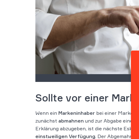
Sollte vor einer Ma
Wenn ein
Markeninhaber
bei einer Markenü
zunächst
abmahnen
und zur Abgabe einer
s
Erklärung abzugeben, ist die nächste Eskal
einstweiligen Verfügung
. Der Abgemahnte 