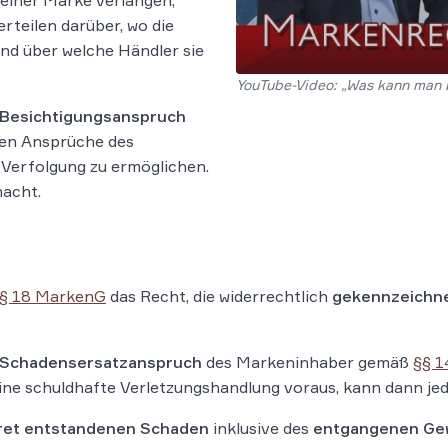
einer Marke verlangen,
rteilen darüber, wo die
d über welche Händler sie
YouTube-Video: „Was kann man b
Besichtigungsanspruch
ren Ansprüche des
Verfolgung zu ermöglichen.
macht.
§ 18 MarkenG
das Recht, die widerrechtlich
gekennzeichne
Schadensersatzanspruch
des Markeninhaber gemäß
§§ 1
ne schuldhafte Verletzungshandlung voraus, kann dann jed
ret entstandenen Schaden
inklusive des
entgangenen
Ge