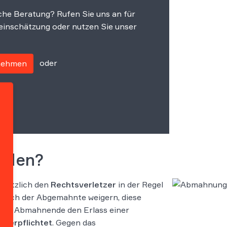
che Beratung? Rufen Sie uns an für
einschätzung oder nutzen Sie unser
oder
fnehmen
erden?
dsätzlich den
Rechtsverletzer
in der Regel
e sich der Abgemahnte weigern, diese
t der Abmahnende den Erlass einer
 verpflichtet
. Gegen das