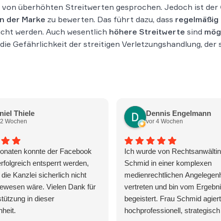
g von überhöhten Streitwerten gesprochen. Jedoch ist der
an der Marke
zu bewerten. Das führt dazu, dass
regelmäßig
cht werden. Auch wesentlich
höhere Streitwerte
sind
mög
e Gefährlichkeit der streitigen Verletzungshandlung, der 
niel Thiele
Dennis Engelmann
 2 Wochen
vor 4 Wochen
onaten konnte der Facebook
Ich wurde von Rechtsanwälti
rfolgreich entsperrt werden,
Schmid in einer komplexen
die Kanzlei sicherlich nicht
medienrechtlichen Angelegenh
ewesen wäre. Vielen Dank für
vertreten und bin vom Ergebni
stützung in dieser
begeistert. Frau Schmid agiert
heit.
hochprofessionell, strategisch 