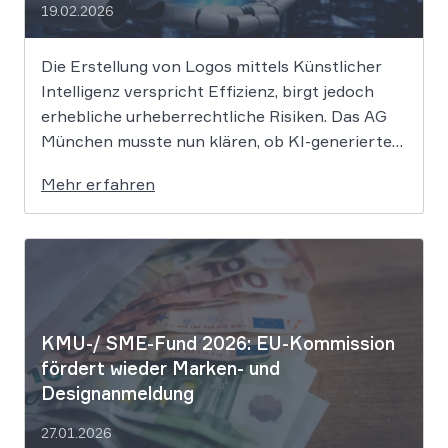
19.02.2026
Die Erstellung von Logos mittels Künstlicher
Intelligenz verspricht Effizienz, birgt jedoch
erhebliche urheberrechtliche Risiken. Das AG
München musste nun klären, ob KI-generierte
Grafiken den notwendigen Schöpfungsgrad
Mehr erfahren
erreichen, um rechtlichen Schutz gegen
Nachahmung zu genießen. Die Entscheidung
verdeutlicht, dass der bloße Einsatz von
Algorithmen ohne menschliche Prägung den
Schutzraum des […]
KMU-/ SME-Fund 2026: EU-Kommission
fördert wieder Marken- und
Designanmeldung
27.01.2026