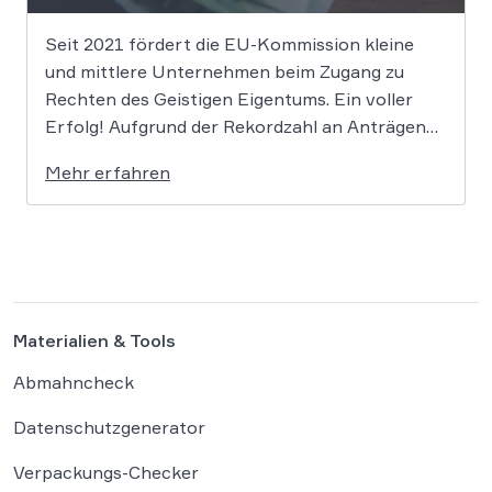
Seit 2021 fördert die EU-Kommission kleine
und mittlere Unternehmen beim Zugang zu
Rechten des Geistigen Eigentums. Ein voller
Erfolg! Aufgrund der Rekordzahl an Anträgen
für den KMU-Fonds „Ideas Powered for
Mehr erfahren
Business“ wurden die zugewiesenen Mittel in
den letzten Jahren immer rasant aufgebraucht.
Auch in diesem Jahr wird es daher […]
Materialien & Tools
Abmahncheck
Datenschutzgenerator
Verpackungs-Checker