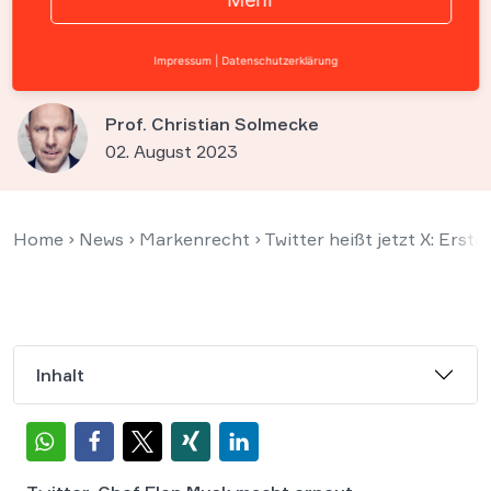
Musk wegen
Markenproblemen in der EU
Impressum
|
Datenschutzerklärung
Prof. Christian Solmecke
02. August 2023
Home
›
News
›
Markenrecht
›
Twitter heißt jetzt X: Er
Inhalt