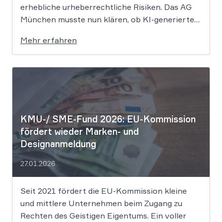
erhebliche urheberrechtliche Risiken. Das AG
München musste nun klären, ob KI-generierte
Grafiken den notwendigen Schöpfungsgrad
Mehr erfahren
erreichen, um rechtlichen Schutz gegen
Nachahmung zu genießen. Die Entscheidung
verdeutlicht, dass der bloße Einsatz von
Algorithmen ohne menschliche Prägung den
Schutzraum des […]
KMU-/ SME-Fund 2026: EU-Kommission
fördert wieder Marken- und
Designanmeldung
27.01.2026
Seit 2021 fördert die EU-Kommission kleine
und mittlere Unternehmen beim Zugang zu
Rechten des Geistigen Eigentums. Ein voller