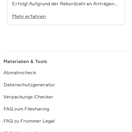
Erfolg! Aufgrund der Rekordzahl an Anträgen
für den KMU-Fonds „Ideas Powered for
Mehr erfahren
Business“ wurden die zugewiesenen Mittel in
den letzten Jahren immer rasant aufgebraucht.
Auch in diesem Jahr wird es daher […]
Materialien & Tools
Abmahncheck
Datenschutzgenerator
Verpackungs-Checker
FAQ zum Filesharing
FAQ zu Frommer Legal