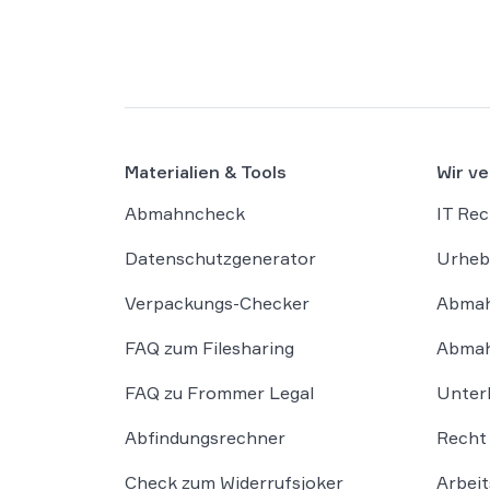
GEMA klagt gegen das KI-Unternehmen
Suno und will die Rechte ihrer Mitglieder
verteidigen. Dem Unternehmen […]
Materialien & Tools
Wir ve
Abmahncheck
IT Rec
Datenschutzgenerator
Urheb
Verpackungs-Checker
Abmah
FAQ zum Filesharing
Abmah
FAQ zu Frommer Legal
Unter
Abfindungsrechner
Recht 
Check zum Widerrufsjoker
Arbeit