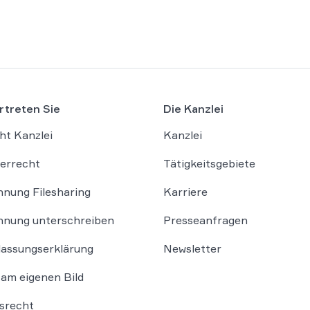
völlig neues Bild generiert, begeht keine
Urheberrechtsverletzung. Das […]
rtreten Sie
Die Kanzlei
ht Kanzlei
Kanzlei
errecht
Tätigkeitsgebiete
nung Filesharing
Karriere
nung unterschreiben
Presseanfragen
lassungserklärung
Newsletter
am eigenen Bild
srecht