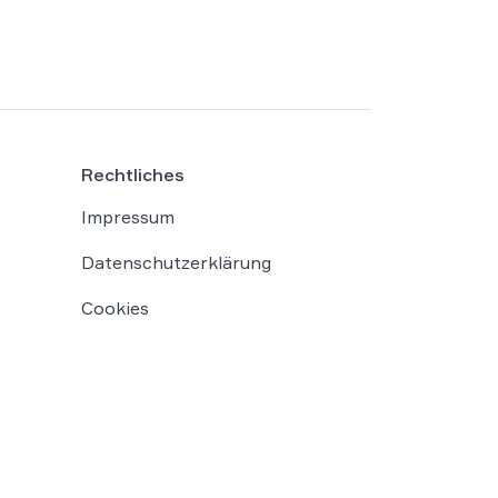
am 25.02.2026 den Ausschluss zweier
Studierender, nachdem der Einsatz
künstlicher Intelligenz in ihren
Prüfungsleistungen festgestellt worden
war (Az. […]
Rechtliches
Impressum
Datenschutzerklärung
Cookies