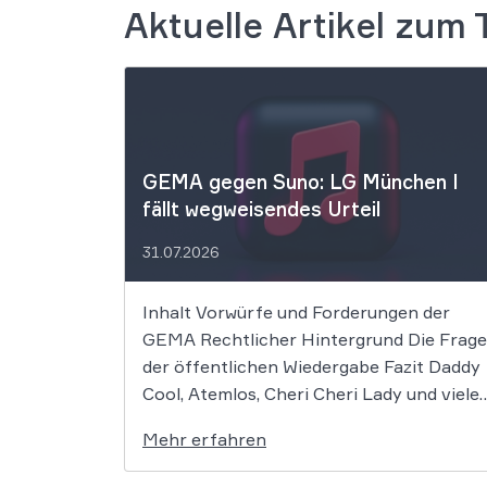
Aktuelle Artikel zum
GEMA gegen Suno: LG München I
fällt wegweisendes Urteil
31.07.2026
Inhalt Vorwürfe und Forderungen der
GEMA Rechtlicher Hintergrund Die Frage
der öffentlichen Wiedergabe Fazit Daddy
Cool, Atemlos, Cheri Cheri Lady und viele
weitere zeitlose Klassiker könnten nun
Mehr erfahren
zum Zentrum eines bedeutenden
Urheberrechtsprozesses werden. Die