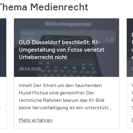
fantastisches Ergebnis erzielt
 Thema Medienrecht
Wer eine Kanzlei sucht, die
Mandanteninteressen konseque
und auf höchstem Niveau vertrit
WBS LEGAL genau richtig. Vi
für die großartige Unterstützu
OLG Düsseldorf beschließt: KI-
Umgestaltung von Fotos verletzt
Urheberrecht nicht
28.04.2026
Inhalt Der Streit um den tauchenden
Hund Motive sind gemeinfrei: Der
rechtliche Rahmen Warum das KI-Bild
keine Vervielfältigung ist Wir unterstützen
Sie bei Fragen zum KI-Recht und
Mehr erfahren
Urheberrecht Wer ein Foto als Vorlage für
eine KI nutzt und daraus ein stilistisch