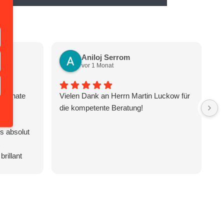
Aniloj Serrom
vor 1 Monat
n Renate
Vielen Dank an Herrn Martin Luckow für
H
die kompetente Beratung!
th
eit
im
s absolut
ex
fr
brillant
le
Situationen
in
cht. Dank
a
nten
co
gen der
So
t und ein
c