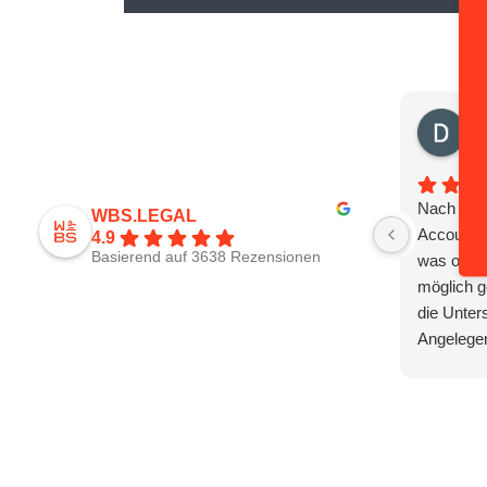
Da
vor
Nach 3 M
WBS.LEGAL
Account e
4.9
Basierend auf 3638 Rezensionen
was ohne 
möglich g
die Unter
Angelegen