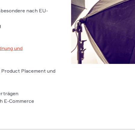
nsbesondere nach EU-
g
dnung und
, Product Placement und
erträgen
ich E-Commerce