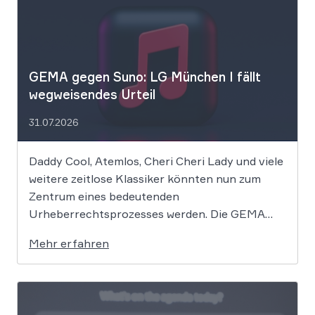
GEMA gegen Suno: LG München I fällt
wegweisendes Urteil
31.07.2026
Daddy Cool, Atemlos, Cheri Cheri Lady und viele
weitere zeitlose Klassiker könnten nun zum
Zentrum eines bedeutenden
Urheberrechtsprozesses werden. Die GEMA
klagt gegen das KI-Unternehmen Suno und will
Mehr erfahren
die Rechte ihrer Mitglieder verteidigen. Dem
Unternehmen hinter der populären KI-Musik-
App werden massive
Urheberrechtsverletzungen vorgeworfen. Die