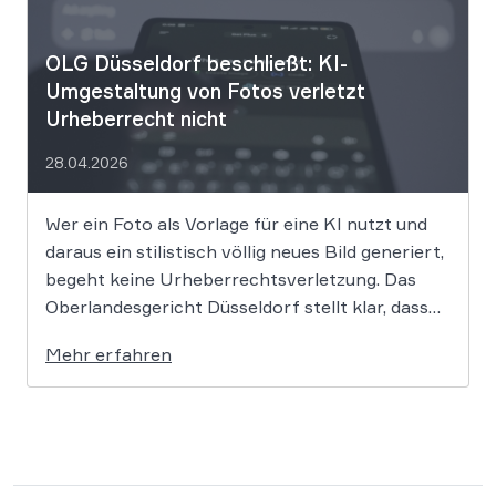
entscheidende Frage lautet: Durfte Suno […]
OLG Düsseldorf beschließt: KI-
Umgestaltung von Fotos verletzt
Urheberrecht nicht
28.04.2026
Wer ein Foto als Vorlage für eine KI nutzt und
daraus ein stilistisch völlig neues Bild generiert,
begeht keine Urheberrechtsverletzung. Das
Oberlandesgericht Düsseldorf stellt klar, dass
bloße Bildmotive nicht geschützt sind und eine
Mehr erfahren
KI-gestützte Umgestaltung zulässig ist, solange
die individuellen kreativen Merkmale des
Originals nicht übernommen werden. In der […]