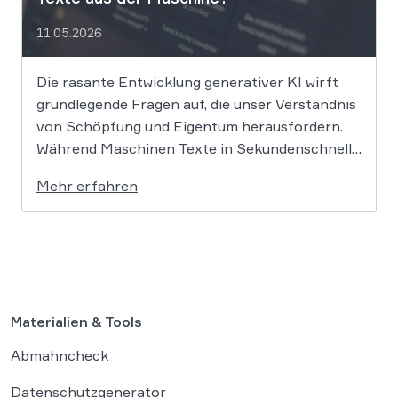
11.05.2026
Die rasante Entwicklung generativer KI wirft
grundlegende Fragen auf, die unser Verständnis
von Schöpfung und Eigentum herausfordern.
Während Maschinen Texte in Sekundenschnelle
produzieren, ringt die Rechtswissenschaft um
Mehr erfahren
die Antwort, ob und wie diese Werke geschützt
sind: Ein Problem, das längst nicht nur Juristen,
sondern alle Autoren und Kreativen betrifft. […]
Materialien & Tools
Abmahncheck
Datenschutzgenerator