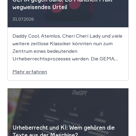
wegweisendes Urteil
31.07.2026
Daddy Cool, Atemlos, Cheri Cheri Lady und viele
weitere zeitlose Klassiker könnten nun zum
Zentrum eines bedeutenden
Urheberrechtsprozesses werden. Die GEMA
klagt gegen das KI-Unternehmen Suno und will
Mehr erfahren
die Rechte ihrer Mitglieder verteidigen. Dem
Unternehmen hinter der populären KI-Musik-
App werden massive
Urheberrechtsverletzungen vorgeworfen. Die
entscheidende Frage lautet: Durfte Suno […]
Urheberrecht und KI: Wem gehören die
Texte aus der Maschine?