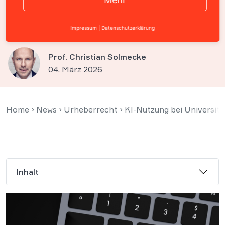
Wiederholungsprüfungen
ausgeschlossen
Impressum
|
Datenschutzerklärung
Prof. Christian Solmecke
04. März 2026
Home
›
News
›
Urheberrecht
›
KI-Nutzung bei Universit
Inhalt