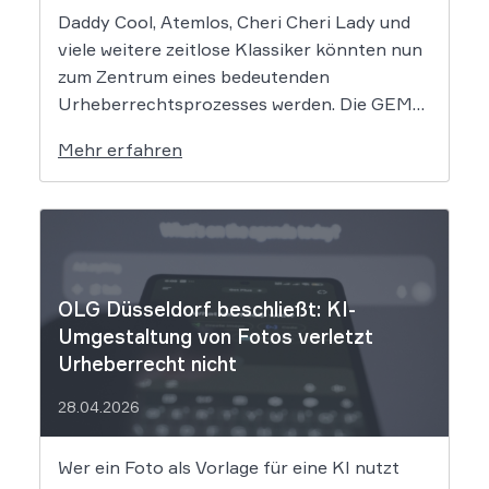
Daddy Cool, Atemlos, Cheri Cheri Lady und
viele weitere zeitlose Klassiker könnten nun
zum Zentrum eines bedeutenden
Urheberrechtsprozesses werden. Die GEMA
klagt gegen das KI-Unternehmen Suno und
Mehr erfahren
will die Rechte ihrer Mitglieder verteidigen.
Dem Unternehmen hinter der populären KI-
Musik-App werden massive
Urheberrechtsverletzungen vorgeworfen.
Die entscheidende Frage lautet: Durfte Suno
[…]
OLG Düsseldorf beschließt: KI-
Umgestaltung von Fotos verletzt
Urheberrecht nicht
28.04.2026
Wer ein Foto als Vorlage für eine KI nutzt