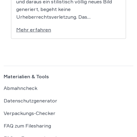
und daraus ein stilistisch völlig neues Bild
generiert, begeht keine
Urheberrechtsverletzung. Das
Oberlandesgericht Düsseldorf stellt klar,
Mehr erfahren
dass bloße Bildmotive nicht geschützt sind
und eine KI-gestützte Umgestaltung zulässig
ist, solange die individuellen kreativen
Merkmale des Originals nicht übernommen
werden. In der […]
Materialien & Tools
Abmahncheck
Datenschutzgenerator
Verpackungs-Checker
FAQ zum Filesharing