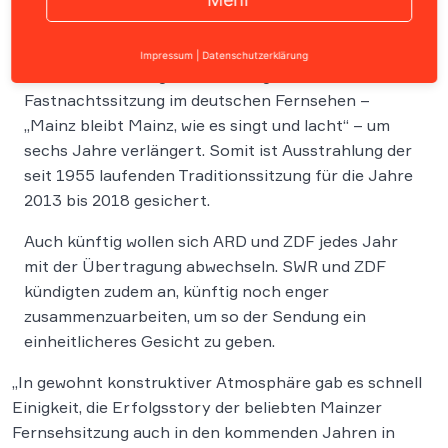
Es darf weitergeschunkelt werden: ARD und ZDF
Impressum
|
Datenschutzerklärung
haben den Vertrag für die erfolgreichste
Fastnachtssitzung im deutschen Fernsehen –
„Mainz bleibt Mainz, wie es singt und lacht“ – um
sechs Jahre verlängert. Somit ist Ausstrahlung der
seit 1955 laufenden Traditionssitzung für die Jahre
2013 bis 2018 gesichert.
Auch künftig wollen sich ARD und ZDF jedes Jahr
mit der Übertragung abwechseln. SWR und ZDF
kündigten zudem an, künftig noch enger
zusammenzuarbeiten, um so der Sendung ein
einheitlicheres Gesicht zu geben.
„In gewohnt konstruktiver Atmosphäre gab es schnell
Einigkeit, die Erfolgsstory der beliebten Mainzer
Fernsehsitzung auch in den kommenden Jahren in