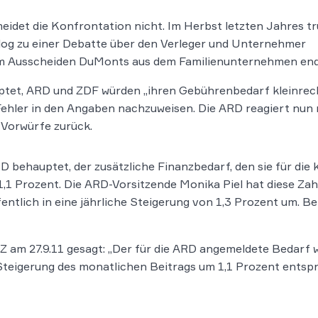
eidet die Konfrontation nicht. Im Herbst letzten Jahres t
log zu einer Debatte über den Verleger und Unternehmer
em Ausscheiden DuMonts aus dem Familienunternehmen end
ptet, ARD und ZDF würden „ihren Gebührenbedarf kleinre
ehler in den Angaben nachzuweisen. Die ARD reagiert nun 
 Vorwürfe zurück.
RD behauptet, der zusätzliche Finanzbedarf, den sie für d
,1 Prozent. Die ARD-Vorsitzende Monika Piel hat diese Zah
ntlich in eine jährliche Steigerung von 1,3 Prozent um. Be
Z am 27.9.11 gesagt: „Der für die ARD angemeldete Bedarf
Steigerung des monatlichen Beitrags um 1,1 Prozent entspre