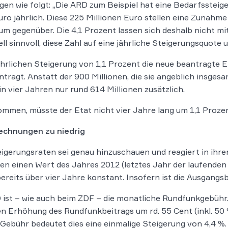
n wie folgt: „Die ARD zum Beispiel hat eine Bedarfssteig
ro jährlich. Diese 225 Millionen Euro stellen eine Zunahm
m gegenüber. Die 4,1 Prozent lassen sich deshalb nicht mit
piell sinnvoll, diese Zahl auf eine jährliche Steigerungsquot
jährlichen Steigerung von 1,1 Prozent die neue beantragte 
tragt. Anstatt der 900 Millionen, die sie angeblich insgesa
n vier Jahren nur rund 614 Millionen zusätzlich.
men, müsste der Etat nicht vier Jahre lang um 1,1 Prozent
echnungen zu niedrig
eigerungsraten sei genau hinzuschauen und reagiert in ihr
n einen Wert des Jahres 2012 (letztes Jahr der laufenden 
ereits über vier Jahre konstant. Insofern ist die Ausgangsb
ist – wie auch beim ZDF – die monatliche Rundfunkgebühr
n Erhöhung des Rundfunkbeitrags um rd. 55 Cent (inkl. 50
en Gebühr bedeutet dies eine einmalige Steigerung von 4,4 