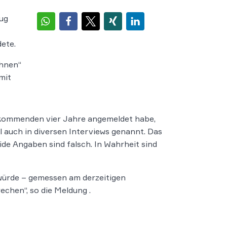
rug
ete.
chnen“
mit
ie kommenden vier Jahre angemeldet habe,
l auch in diversen Interviews genannt. Das
ide Angaben sind falsch. In Wahrheit sind
 würde – gemessen am derzeitigen
chen“, so die Meldung .