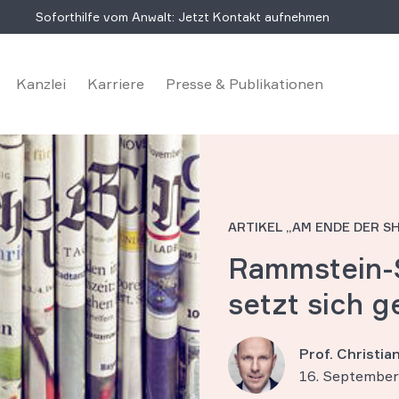
Soforthilfe vom Anwalt: Jetzt Kontakt aufnehmen
Kanzlei
Karriere
Presse & Publikationen
ARTIKEL „AM ENDE DER S
Rammstein-S
setzt sich 
Prof. Christi
16. September