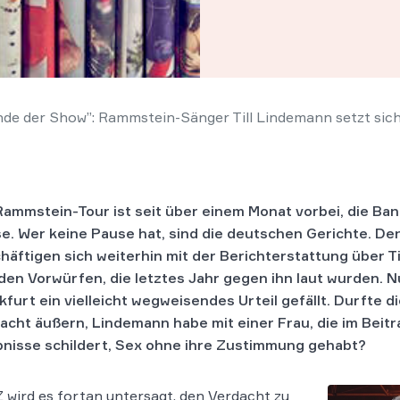
nde der Show”: Rammstein-Sänger Till Lindemann setzt sic
Rammstein-Tour ist seit über einem Monat vorbei, die Ban
e. Wer keine Pause hat, sind die deutschen Gerichte. De
häftigen sich weiterhin mit der Berichterstattung über T
den Vorwürfen, die letztes Jahr gegen ihn laut wurden. 
kfurt ein vielleicht wegweisendes Urteil gefällt. Durfte d
acht äußern, Lindemann habe mit einer Frau, die im Beitr
bnisse schildert, Sex ohne ihre Zustimmung gehabt?
 wird es fortan untersagt, den Verdacht zu