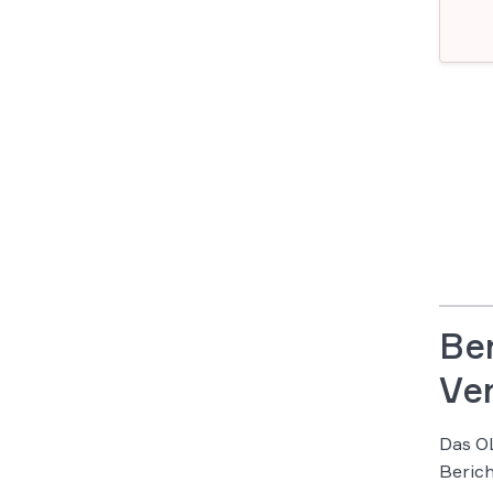
Ber
Ve
Das OL
Berich