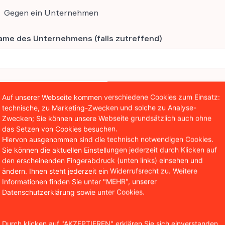
Gegen ein Unternehmen
ame des Unternehmens (falls zutreffend)
orname des Ansprechpartners
(erforderlich)
Auf unserer Webseite kommen verschiedene Cookies zum Einsatz:
technische, zu Marketing-Zwecken und solche zu Analyse-
Zwecken; Sie können unsere Webseite grundsätzlich auch ohne
das Setzen von Cookies besuchen.
achname des Ansprechpartners
(erforderlich)
Hiervon ausgenommen sind die technisch notwendigen Cookies.
Sie können die aktuellen Einstellungen jederzeit durch Klicken auf
den erscheinenden Fingerabdruck (unten links) einsehen und
ändern. Ihnen steht jederzeit ein Widerrufsrecht zu. Weitere
Informationen finden Sie unter "MEHR", unserer
-Mail-Adresse des Ansprechpartners
(erforderlich)
Datenschutzerklärung sowie unter Cookies.
Durch klicken auf "AKZEPTIEREN" erklären Sie sich einverstanden,