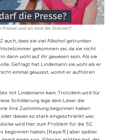
e Presse und wo sind die Grenzen?
Z auch, dass sie viel Alkohol getrunken
n Hotelzimmer gekommen sei, da sie nicht
 dann wohl auf ihr gewesen sein. Als sie
lle. Gefragt hat Lindemann sie wohl als er
 nicht einmal gewusst, womit er aufhören
u Sex mit Lindemann kam. Trotzdem wird für
ese Schilderung lege dem Leser die
 ohne ihre Zustimmung begonnen haben
e oder dieses so stark eingeschränkt war,
slücke wird hier zum Problem für die SZ.
ex begonnen haben, [Kaya R.] aber später
it einen sog. ‚Filmriss‘ erlitten hat, der