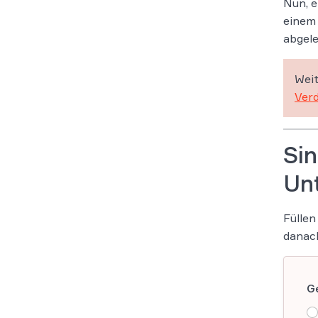
Nun, e
einem 
abgele
Weit
Verd
Sin
Un
Füllen
danach
G