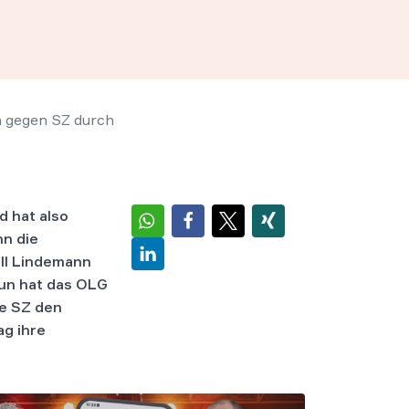
h gegen SZ durch
d hat also
nn die
ill Lindemann
Nun hat das OLG
ie SZ den
ag ihre