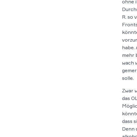
ohne i
Durch
R. so 
Fronts
könnte
vorzun
habe. 
mehr b
wach w
gemerk
solle.
Zwar w
das OL
Möglic
könnte
dass s
Denn d
alkoho