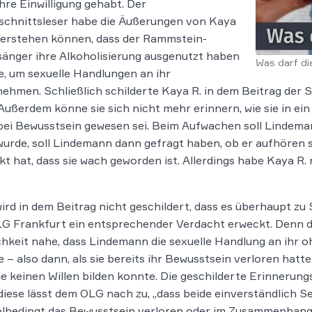
hre Einwilligung gehabt. Der
schnittsleser habe die Äußerungen von Kaya
verstehen können, dass der Rammstein-
änger ihre Alkoholisierung ausgenutzt haben
Was darf di
, um sexuelle Handlungen an ihr
ehmen. Schließlich schilderte Kaya R. in dem Beitrag der S
Außerdem könne sie sich nicht mehr erinnern, wie sie in ei
ei Bewusstsein gewesen sei. Beim Aufwachen soll Lindemann
urde, soll Lindemann dann gefragt haben, ob er aufhören so
t hat, dass sie wach geworden ist. Allerdings habe Kaya R.
ird in dem Beitrag nicht geschildert, dass es überhaupt z
G Frankfurt ein entsprechender Verdacht erweckt. Denn di
hkeit nahe, dass Lindemann die sexuelle Handlung an ihr
 – also dann, als sie bereits ihr Bewusstsein verloren hatt
ie keinen Willen bilden konnte. Die geschilderte Erinnerung
iese lässt dem OLG nach zu, „dass beide einverständlich S
lbedingt das Bewusstsein verloren oder im Zusammenhang dam