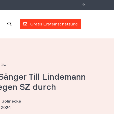
Gratis Ersteinschätzung
HOW“
änger Till Lindemann
gegen SZ durch
an Solmecke
 2024