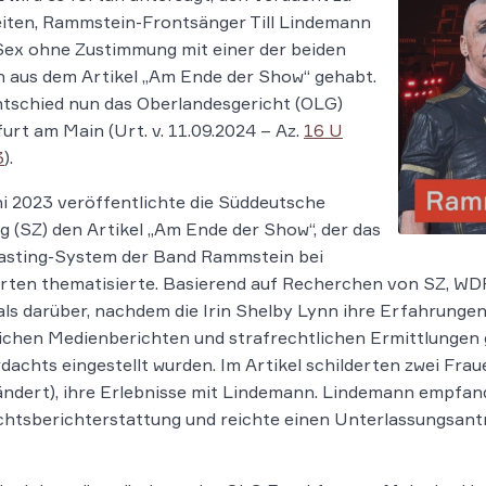
iten, Rammstein-Frontsänger Till Lindemann
Sex ohne Zustimmung mit einer der beiden
 aus dem Artikel „Am Ende der Show“ gehabt.
tschied nun das Oberlandesgericht (OLG)
urt am Main (Urt. v. 11.09.2024 – Az.
16 U
3
).
i 2023 veröffentlichte die Süddeutsche
g (SZ) den Artikel „Am Ende der Show“, der das
asting-System der Band Rammstein bei
rten thematisierte. Basierend auf Recherchen von SZ, WD
ls darüber, nachdem die Irin Shelby Lynn ihre Erfahrungen o
ichen Medienberichten und strafrechtlichen Ermittlungen 
dachts eingestellt wurden. Im Artikel schilderten zwei Fra
ndert), ihre Erlebnisse mit Lindemann. Lindemann empfand
htsberichterstattung und reichte einen Unterlassungsant