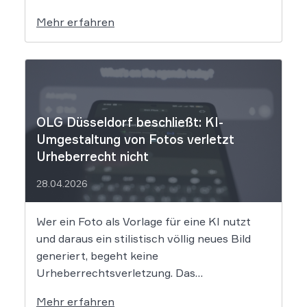
klagt gegen das KI-Unternehmen Suno und
Mehr erfahren
will die Rechte ihrer Mitglieder verteidigen.
Dem Unternehmen hinter der populären KI-
Musik-App werden massive
Urheberrechtsverletzungen vorgeworfen.
Die entscheidende Frage lautet: Durfte Suno
[…]
OLG Düsseldorf beschließt: KI-
Umgestaltung von Fotos verletzt
Urheberrecht nicht
28.04.2026
Wer ein Foto als Vorlage für eine KI nutzt
und daraus ein stilistisch völlig neues Bild
generiert, begeht keine
Urheberrechtsverletzung. Das
Oberlandesgericht Düsseldorf stellt klar,
Mehr erfahren