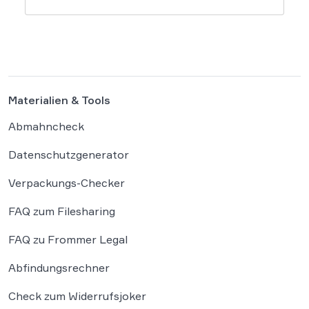
dass bloße Bildmotive nicht geschützt sind
und eine KI-gestützte Umgestaltung zulässig
ist, solange die individuellen kreativen
Merkmale des Originals nicht übernommen
werden. In der […]
Materialien & Tools
Abmahncheck
Datenschutzgenerator
Verpackungs-Checker
FAQ zum Filesharing
FAQ zu Frommer Legal
Abfindungsrechner
Check zum Widerrufsjoker