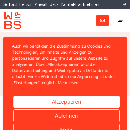
Soforthilfe vom Anwalt: Jetzt Kontakt aufnehmen
BGH
Auch wir benötigen die Zustimmung zu Cookies und
Grundsatzentscheidung zur
Technologien, um Inhalte und Anzeigen zu
personalisieren und Zugriffe auf unsere Website zu
GPS-Überwachung
analysieren. Über „Alle akzeptieren“ wird die
Datenverarbeitung und Weitergabe an Drittanbieter
erlaubt. Ein Ein Widerruf oder eine Anpassung ist unter
Prof. Christian Solmecke
„Einstellungen“ möglich.
Mehr lesen
04. Juni 2013
Akzeptieren
Home
›
News
›
Medienrecht
›
BGH: Grundsatzentscheid
Ablehnen
Mehr