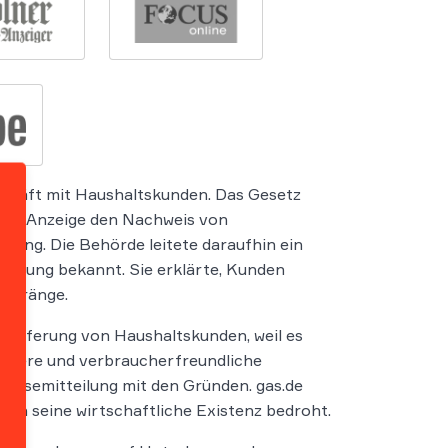
schäft mit Haushaltskunden. Das Gesetz
lchen Anzeige den Nachweis von
itung. Die Behörde leitete daraufhin ein
teilung bekannt. Sie erklärte, Kunden
t dränge.
lieferung von Haushaltskunden, weil es
sichere und verbraucherfreundliche
Pressemitteilung mit den Gründen. gas.de
sah seine wirtschaftliche Existenz bedroht.