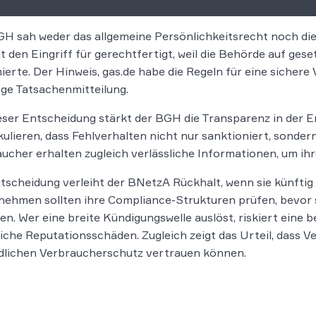
H sah weder das allgemeine Persönlichkeitsrecht noch die
lt den Eingriff für gerechtfertigt, weil die Behörde auf ges
ierte. Der Hinweis, gas.de habe die Regeln für eine sichere 
ige Tatsachenmitteilung.
eser Entscheidung stärkt der BGH die Transparenz in der 
kulieren, dass Fehlverhalten nicht nur sanktioniert, sonde
ucher erhalten zugleich verlässliche Informationen, um ihr
tscheidung verleiht der BNetzA Rückhalt, wenn sie künftig
ehmen sollten ihre Compliance-Strukturen prüfen, bevor 
en. Wer eine breite Kündigungswelle auslöst, riskiert ein
iche Reputationsschäden. Zugleich zeigt das Urteil, dass 
dlichen Verbraucherschutz vertrauen können.