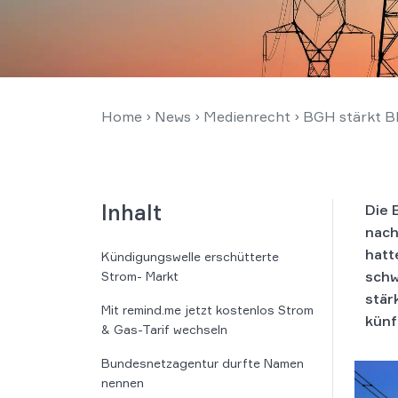
Home
›
News
›
Medienrecht
›
BGH stärkt B
Inhalt
Die 
nach
hatt
Kündigungswelle erschütterte
schw
Strom- Markt
stär
Mit remind.me jetzt kostenlos Strom
künf
& Gas-Tarif wechseln
Bundesnetzagentur durfte Namen
nennen