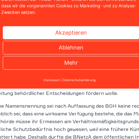
berlandesgericht (OLG) Düsseldorf lehnte den Antrag des
dass wir die vorgenannten Cookies zu Marketing- und zu Analyse-
nennung ab. Es hielt das Verbot der Behörde zum damalige
Zwecken setzen.
enn der Beschluss später aus formalen Gründen aufgehoben 
481/23
[V]). Damit bestätigte das Gericht bereits, dass die
ig waren.
Akzeptieren
ndesnetzagentur durfte Na
Ablehnen
H bestätigte diese Linie nun ausdrücklich. § 74 Satz 2 de
Mehr
ewirtschaftsgesetzes erlaube der BNetzA, die Einleitung e
eidung im Internet zu veröffentlichen. Die Vorschrift um
Impressum
|
Datenschutzerklärung
fenen Unternehmens. Die Richter betonten, dass der Geset
itung behördlicher Entscheidungen fördern wolle.
ne Namensnennung sei nach Auffassung des BGH keine rech
lich sei, dass eine wirksame Verfügung bestehe, die das 
hörde müsse ihr Ermessen am Verhältnismäßigkeitsgrundsat
liche Schutzbedürfnis hoch gewesen, weil eine frühere Kü
ttert habe. Deshalb durfte die BNetzA dem öffentlichen I