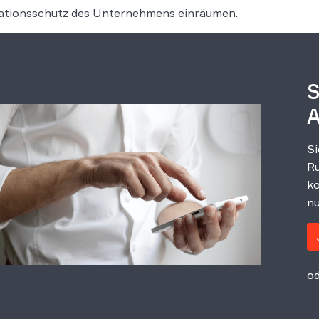
ationsschutz des Unternehmens einräumen.
S
A
Si
Ru
ko
nu
od