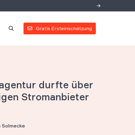
Gratis Ersteinschätzung
gentur durfte über
igen Stromanbieter
an Solmecke