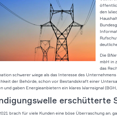
öffentl
den Wied
Haushal
Bundesge
Informat
Rufschut
deutlich
Die BNet
mbH in z
das Rech
ation schwerer wiege als das Interesse des Unternehmens
hkeit der Behörde, schon vor Bestandskraft einer Untersa
 und gaben Energieanbietern ein klares Warnsignal (BGH, 1
ndigungswelle erschütterte 
021 brach für viele Kunden eine böse Überraschung an. g