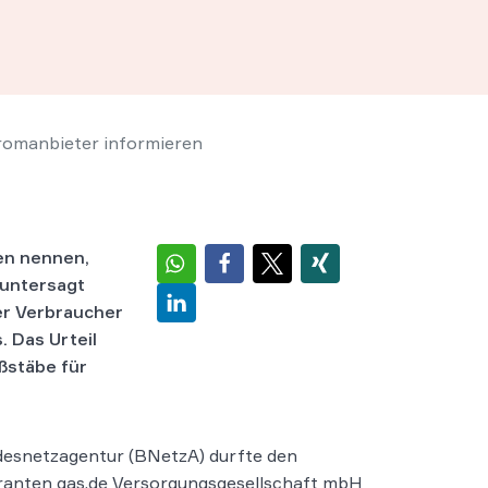
romanbieter informieren
en nennen,
 untersagt
der Verbraucher
 Das Urteil
ßstäbe für
desnetzagentur (BNetzA) durfte den
ranten gas.de Versorgungsgesellschaft mbH