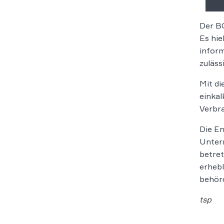
Der BG
Es hie
inform
zuläss
Mit di
einkal
Verbra
Die En
Untern
betret
erhebl
behör
tsp