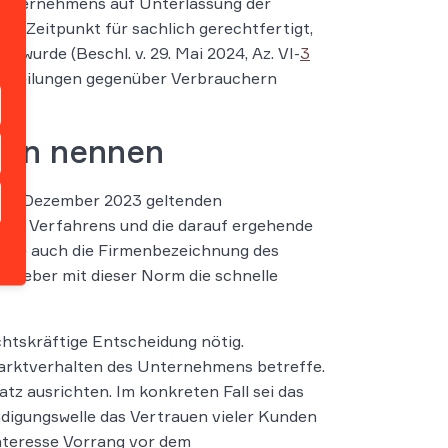
 Unternehmens auf Unterlassung der
n Zeitpunkt für sachlich gerechtfertigt,
wurde (Beschl. v. 29. Mai 2024, Az. VI-
3
 Mitteilungen gegenüber Verbrauchern
men nennen
s bis Dezember 2023 geltenden
ines Verfahrens und die darauf ergehende
fasse auch die Firmenbezeichnung des
zgeber mit dieser Norm die schnelle
tskräftige Entscheidung nötig.
Marktverhalten des Unternehmens betreffe.
z ausrichten. Im konkreten Fall sei das
ndigungswelle das Vertrauen vieler Kunden
nteresse Vorrang vor dem