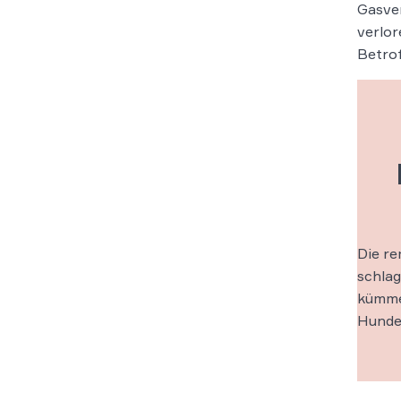
Gasver
verlor
Betrof
Die re
schlag
kümmer
Hunde