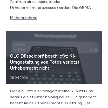
Zentrum eines bedeutenden
Urheberrechtsprozesses werden. Die GEMA
klagt gegen das KI-Unternehmen Suno und will
Mehr erfahren
die Rechte ihrer Mitglieder verteidigen. Dem
Unternehmen hinter der populären KI-Musik-
App werden massive
Urheberrechtsverletzungen vorgeworfen. Die
entscheidende Frage lautet: Durfte Suno […]
OLG Düsseldorf beschließt: KI-
Umgestaltung von Fotos verletzt
Urheberrecht nicht
28.04.2026
Wer ein Foto als Vorlage für eine KI nutzt und
daraus ein stilistisch völlig neues Bild generiert,
begeht keine Urheberrechtsverletzung. Das