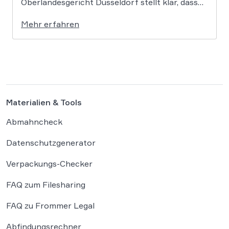
Oberlandesgericht Düsseldorf stellt klar, dass
bloße Bildmotive nicht geschützt sind und eine
Mehr erfahren
KI-gestützte Umgestaltung zulässig ist, solange
die individuellen kreativen Merkmale des
Originals nicht übernommen werden. In der […]
Materialien & Tools
Abmahncheck
Datenschutzgenerator
Verpackungs-Checker
FAQ zum Filesharing
FAQ zu Frommer Legal
Abfindungsrechner