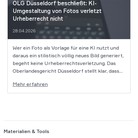
OLG Düsseldorf beschließt: KI-
Umgestaltung von Fotos verletzt
Urheberrecht nicht
28.04.2026
Wer ein Foto als Vorlage für eine KI nutzt und
daraus ein stilistisch völlig neues Bild generiert,
begeht keine Urheberrechtsverletzung. Das
Oberlandesgericht Düsseldorf stellt klar, dass
bloße Bildmotive nicht geschützt sind und eine
Mehr erfahren
KI-gestützte Umgestaltung zulässig ist, solange
die individuellen kreativen Merkmale des
Originals nicht übernommen werden. In der […]
Materialien & Tools