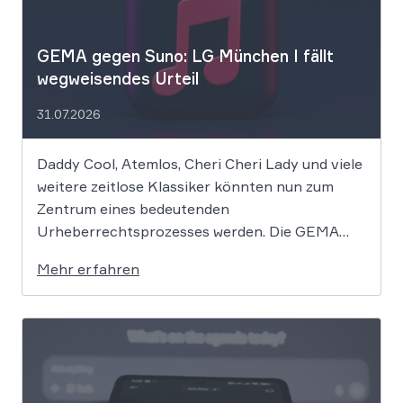
GEMA gegen Suno: LG München I fällt
wegweisendes Urteil
31.07.2026
Daddy Cool, Atemlos, Cheri Cheri Lady und viele
weitere zeitlose Klassiker könnten nun zum
Zentrum eines bedeutenden
Urheberrechtsprozesses werden. Die GEMA
klagt gegen das KI-Unternehmen Suno und will
Mehr erfahren
die Rechte ihrer Mitglieder verteidigen. Dem
Unternehmen hinter der populären KI-Musik-
App werden massive
Urheberrechtsverletzungen vorgeworfen. Die
entscheidende Frage lautet: Durfte Suno […]