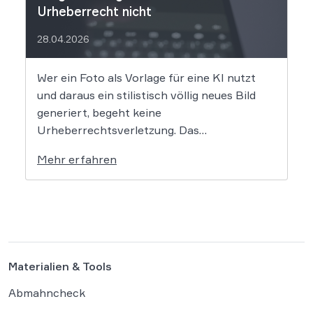
Urheberrecht nicht
28.04.2026
Wer ein Foto als Vorlage für eine KI nutzt
und daraus ein stilistisch völlig neues Bild
generiert, begeht keine
Urheberrechtsverletzung. Das
Oberlandesgericht Düsseldorf stellt klar,
Mehr erfahren
dass bloße Bildmotive nicht geschützt sind
und eine KI-gestützte Umgestaltung zulässig
ist, solange die individuellen kreativen
Merkmale des Originals nicht übernommen
werden. In der […]
Materialien & Tools
Abmahncheck