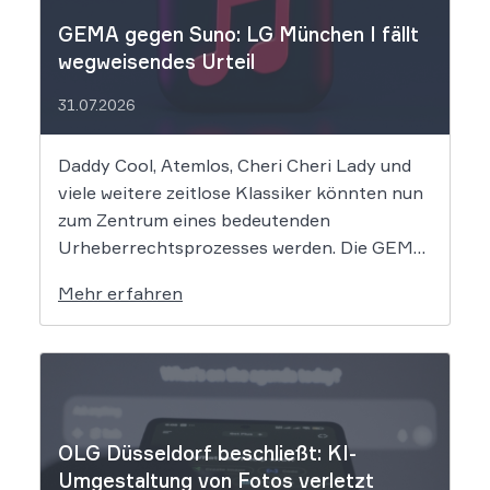
GEMA gegen Suno: LG München I fällt
wegweisendes Urteil
31.07.2026
Daddy Cool, Atemlos, Cheri Cheri Lady und
viele weitere zeitlose Klassiker könnten nun
zum Zentrum eines bedeutenden
Urheberrechtsprozesses werden. Die GEMA
klagt gegen das KI-Unternehmen Suno und
Mehr erfahren
will die Rechte ihrer Mitglieder verteidigen.
Dem Unternehmen hinter der populären KI-
Musik-App werden massive
Urheberrechtsverletzungen vorgeworfen.
Die entscheidende Frage lautet: Durfte Suno
[…]
OLG Düsseldorf beschließt: KI-
Umgestaltung von Fotos verletzt