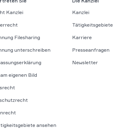
rtreten Sie
Die Kanzlei
ht Kanzlei
Kanzlei
errecht
Tätigkeitsgebiete
nung Filesharing
Karriere
nung unterschreiben
Presseanfragen
lassungserklärung
Newsletter
am eigenen Bild
srecht
schutzrecht
nrecht
ätigkeitsgebiete ansehen