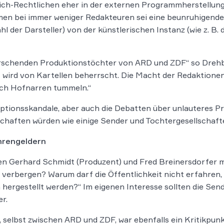
tlich-Rechtlichen eher in der externen Programmherstellung
en bei immer weniger Redakteuren sei eine beunruhigende
hl der Darsteller) von der künstlerischen Instanz (wie z. B.
rschenden Produktionstöchter von ARD und ZDF“ so Drehbu
wird von Kartellen beherrscht. Die Macht der Redaktionen
uch Hofnarren tummeln.“
ruptionsskandale, aber auch die Debatten über unlauteres 
chaften würden wie einige Sender und Tochtergesellschaften
hrengeldern
ten Gerhard Schmidt (Produzent) und Fred Breinersdorfer
 verbergen? Warum darf die Öffentlichkeit nicht erfahre
hergestellt werden?“ Im eigenen Interesse sollten die Sen
r.
selbst zwischen ARD und ZDF, war ebenfalls ein Kritikpunkt