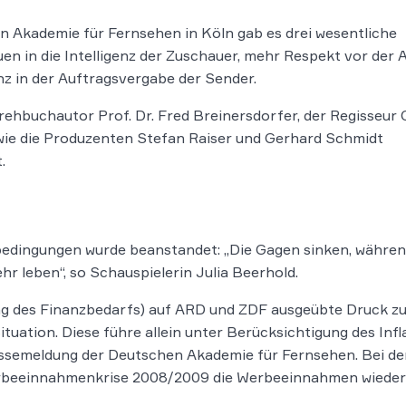
n Akademie für Fernsehen in Köln gab es drei wesentliche
n in die Intelligenz der Zuschauer, mehr Respekt vor der 
z in der Auftragsvergabe der Sender.
rehbuchautor Prof. Dr. Fred Breinersdorfer, der Regisseur 
owie die Produzenten Stefan Raiser und Gerhard Schmidt
.
bedingungen wurde beanstandet: „Die Gagen sinken, während
r leben“, so Schauspielerin Julia Beerhold.
g des Finanzbedarfs) auf ARD und ZDF ausgeübte Druck zu
uation. Diese führe allein unter Berücksichtigung des Infl
essemeldung der Deutschen Akademie für Fernsehen. Bei de
rbeeinnahmenkrise 2008/2009 die Werbeeinnahmen wieder 