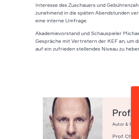
Interesse des Zuschauers und Gebührenza
zunehmend in die späten Abendstunden versc
eine interne Umfrage.
Akademievorstand und Schauspieler Michael 
Gespräche mit Vertretern der KEF an, um d
auf ein zufrieden stellendes Niveau zu heben
Prof. 
Autor & Par
Prof. Chri