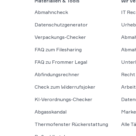
Materialien & Tools
Wir ve
Abmahncheck
IT Rec
Datenschutzgenerator
Urheb
Verpackungs-Checker
Abmah
FAQ zum Filesharing
Abmah
FAQ zu Frommer Legal
Unter
Abfindungsrechner
Recht 
Check zum Widerrufsjoker
Arbeit
KI-Verordnungs-Checker
Daten
Abgasskandal
Marke
Thermofenster Rückerstattung
Alle T