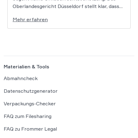
Oberlandesgericht Düsseldorf stellt klar, dass
bloße Bildmotive nicht geschützt sind und eine
Mehr erfahren
KI-gestützte Umgestaltung zulässig ist, solange
die individuellen kreativen Merkmale des
Originals nicht übernommen werden. In der […]
Materialien & Tools
Abmahncheck
Datenschutzgenerator
Verpackungs-Checker
FAQ zum Filesharing
FAQ zu Frommer Legal