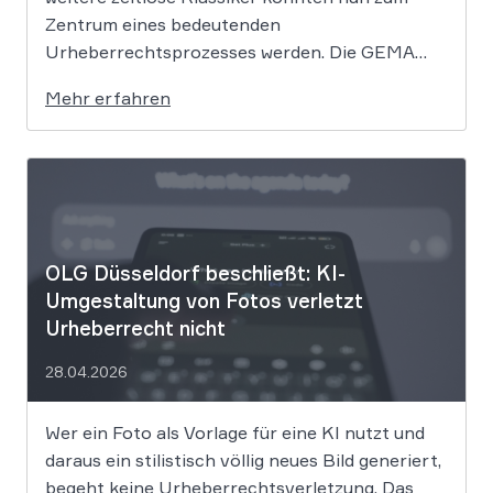
Zentrum eines bedeutenden
Urheberrechtsprozesses werden. Die GEMA
klagt gegen das KI-Unternehmen Suno und will
Mehr erfahren
die Rechte ihrer Mitglieder verteidigen. Dem
Unternehmen hinter der populären KI-Musik-
App werden massive
Urheberrechtsverletzungen vorgeworfen. Die
entscheidende Frage lautet: Durfte Suno […]
OLG Düsseldorf beschließt: KI-
Umgestaltung von Fotos verletzt
Urheberrecht nicht
28.04.2026
Wer ein Foto als Vorlage für eine KI nutzt und
daraus ein stilistisch völlig neues Bild generiert,
begeht keine Urheberrechtsverletzung. Das