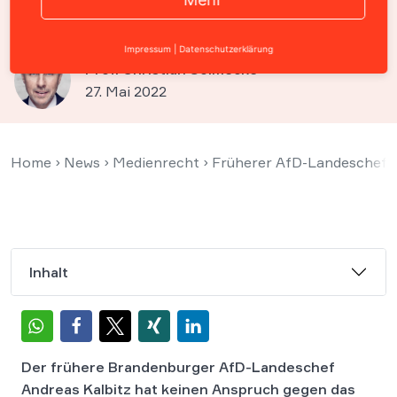
keine Akteneinsicht gewähren
Impressum
|
Datenschutzerklärung
Prof. Christian Solmecke
27. Mai 2022
Home
›
News
›
Medienrecht
›
Früherer AfD-Landeschef u
Inhalt
Der frühere Brandenburger AfD-Landeschef
Andreas Kalbitz hat keinen Anspruch gegen das