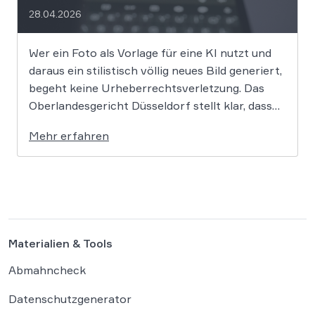
28.04.2026
Wer ein Foto als Vorlage für eine KI nutzt und
daraus ein stilistisch völlig neues Bild generiert,
begeht keine Urheberrechtsverletzung. Das
Oberlandesgericht Düsseldorf stellt klar, dass
bloße Bildmotive nicht geschützt sind und eine
Mehr erfahren
KI-gestützte Umgestaltung zulässig ist, solange
die individuellen kreativen Merkmale des
Originals nicht übernommen werden. In der […]
Materialien & Tools
Abmahncheck
Datenschutzgenerator