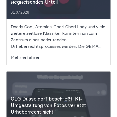
wegweisendes Urteil
31.07.2026
Daddy Cool, Atemlos, Cheri Cheri Lady und viele
weitere zeitlose Klassiker könnten nun zum
Zentrum eines bedeutenden
Urheberrechtsprozesses werden. Die GEMA
klagt gegen das KI-Unternehmen Suno und will
Mehr erfahren
die Rechte ihrer Mitglieder verteidigen. Dem
Unternehmen hinter der populären KI-Musik-
App werden massive
Urheberrechtsverletzungen vorgeworfen. Die
entscheidende Frage lautet: Durfte Suno […]
OLG Düsseldorf beschließt: KI-
Umgestaltung von Fotos verletzt
Urheberrecht nicht