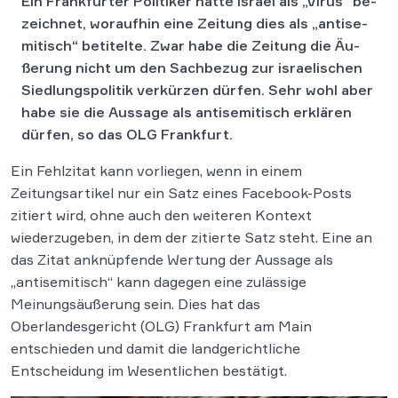
Ein Frank­fur­ter Po­li­ti­ker hatte Is­ra­el als „Virus“ be­
zeich­net, woraufhin eine Zei­tung dies als „an­ti­se­
mi­tisch“ betitelte. Zwar habe die Zeitung die Äu­
ße­rung nicht um den Sach­be­zug zur is­rae­li­schen
Sied­lungs­po­li­tik ver­kür­zen dür­fen. Sehr wohl aber
habe sie die Aussage als an­ti­se­mi­tisch er­klä­ren
dürfen, so das OLG Frank­furt.
Ein Fehlzitat kann vorliegen, wenn in einem
Zeitungsartikel nur ein Satz eines Facebook-Posts
zitiert wird, ohne auch den weiteren Kontext
wiederzugeben, in dem der zitierte Satz steht. Eine an
das Zitat anknüpfende Wertung der Aussage als
„antisemitisch“ kann dagegen eine zulässige
Meinungsäußerung sein. Dies hat das
Oberlandesgericht (OLG) Frankfurt am Main
entschieden und damit die landgerichtliche
Entscheidung im Wesentlichen bestätigt.