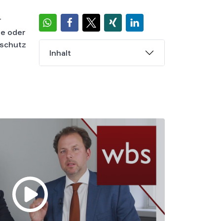
r
te oder
nschutz
Inhalt