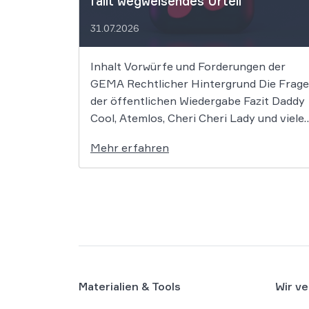
fällt wegweisendes Urteil
31.07.2026
Inhalt Vorwürfe und Forderungen der
GEMA Rechtlicher Hintergrund Die Frage
der öffentlichen Wiedergabe Fazit Daddy
Cool, Atemlos, Cheri Cheri Lady und viele
weitere zeitlose Klassiker könnten nun
Mehr erfahren
zum Zentrum eines bedeutenden
Urheberrechtsprozesses werden. Die
GEMA klagt gegen das KI-Unternehmen
Suno und will die Rechte ihrer Mitglieder
verteidigen. Dem Unternehmen […]
Materialien & Tools
Wir ve