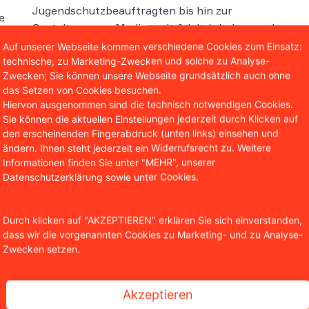
Jugendschutzbeauftragten bis hin zur
e
Gestaltung von Medien mit Adult-Inhalten und
dem Versandhandel im Internet.
Auf unserer Webseite kommen verschiedene Cookies zum Einsatz:
technische, zu Marketing-Zwecken und solche zu Analyse-
sen
Weiterlesen
Zwecken; Sie können unsere Webseite grundsätzlich auch ohne
das Setzen von Cookies besuchen.
Hiervon ausgenommen sind die technisch notwendigen Cookies.
Sie können die aktuellen Einstellungen jederzeit durch Klicken auf
den erscheinenden Fingerabdruck (unten links) einsehen und
ändern. Ihnen steht jederzeit ein Widerrufsrecht zu. Weitere
Informationen finden Sie unter "MEHR", unserer
Datenschutzerklärung sowie unter Cookies.
Soforthilfe
Durch klicken auf "AKZEPTIEREN" erklären Sie sich einverstanden,
Sie brauchen rechtli
dass wir die vorgenannten Cookies zu Marketing- und zu Analyse-
eine kostenlose Erst
Zwecken setzen.
Kontaktformular.
Jetzt Kontakt au
Akzeptieren