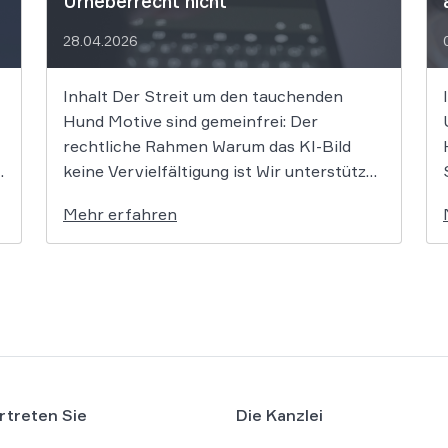
Urheberrecht nicht
28.04.2026
Inhalt Der Streit um den tauchenden
Hund Motive sind gemeinfrei: Der
rechtliche Rahmen Warum das KI-Bild
keine Vervielfältigung ist Wir unterstützen
Sie bei Fragen zum KI-Recht und
Mehr erfahren
Urheberrecht Wer ein Foto als Vorlage für
eine KI nutzt und daraus ein stilistisch
völlig neues Bild generiert, begeht keine
Urheberrechtsverletzung. Das […]
rtreten Sie
Die Kanzlei