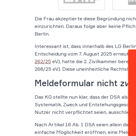
Die Frau akzeptierte diese Begründung nicht
einzurichten. Daraus folge aber keine Pflic
Berlin.
Interessant ist, dass innerhalb des LG Berli
Entscheidung vom 7. August 2025 erneut die
262/25
eV), hatte die 2. Zivilkammer bereit
268/25 eV). Diese uneinheitliche Rechtslag
Meldeformular nicht zwi
Das KG stellte nun klar, dass der DSA als e
Systematik, Zweck und Entstehungsgeschich
Nutzer nicht verpflichtet seien, ausschließl
Nach Artikel 16 Ab. 1 DSA seien allein die 
einfache Möglichkeit eröffnen, eine Meldu