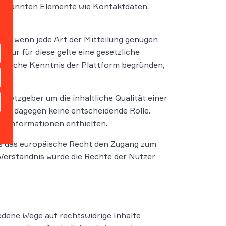
. 2 genannten Elemente wie Kontaktdaten,
sig, wenn jede Art der Mitteilung genügen
Nur für diese gelte eine gesetzliche
chliche Kenntnis der Plattform begründen,
etzgeber um die inhaltliche Qualität einer
ele dagegen keine entscheidende Rolle.
n Informationen enthielten.
ss das europäische Recht den Zugang zum
Verständnis würde die Rechte der Nutzer
dene Wege auf rechtswidrige Inhalte