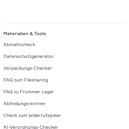
ist, solange die individuellen kreativen
Merkmale des Originals nicht übernommen
werden. In der […]
Materialien & Tools
Abmahncheck
Datenschutzgenerator
Verpackungs-Checker
FAQ zum Filesharing
FAQ zu Frommer Legal
Abfindungsrechner
Check zum Widerrufsjoker
KI-Verordnungs-Checker