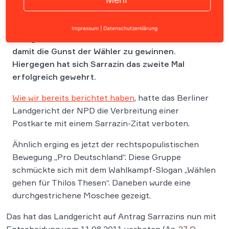
Gruppierungen aus dem rechten Milieu berufen
Impressum
|
Datenschutzerklärung
sich gerne auf seine umstrittenen Thesen, um
damit die Gunst der Wähler zu gewinnen.
Hiergegen hat sich Sarrazin das zweite Mal
erfolgreich gewehrt.
Wie wir bereits berichtet haben
, hatte das Berliner
Landgericht der NPD die Verbreitung einer
Postkarte mit einem Sarrazin-Zitat verboten.
Ähnlich erging es jetzt der rechtspopulistischen
Bewegung „Pro Deutschland“. Diese Gruppe
schmückte sich mit dem Wahlkampf-Slogan „Wählen
gehen für Thilos Thesen“. Daneben wurde eine
durchgestrichene Moschee gezeigt.
Das hat das Landgericht auf Antrag Sarrazins nun mit