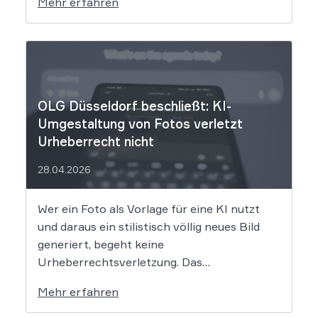
Mehr erfahren
will die Rechte ihrer Mitglieder verteidigen.
Dem Unternehmen hinter der populären KI-
Musik-App werden massive
Urheberrechtsverletzungen vorgeworfen.
Die entscheidende Frage lautet: Durfte Suno
[…]
OLG Düsseldorf beschließt: KI-
Umgestaltung von Fotos verletzt
Urheberrecht nicht
28.04.2026
Wer ein Foto als Vorlage für eine KI nutzt
und daraus ein stilistisch völlig neues Bild
generiert, begeht keine
Urheberrechtsverletzung. Das
Oberlandesgericht Düsseldorf stellt klar,
Mehr erfahren
dass bloße Bildmotive nicht geschützt sind
und eine KI-gestützte Umgestaltung zulässig