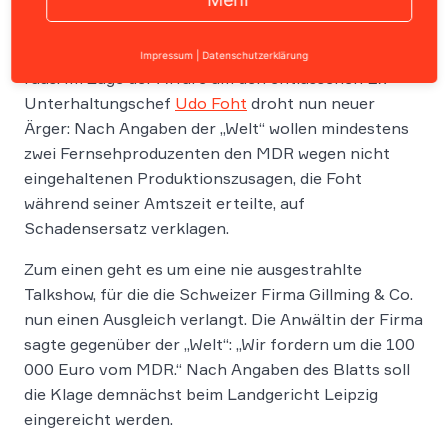
Der MDR kommt nicht aus den Negativschlagzeilen
Impressum
|
Datenschutzerklärung
raus: Im Zuge der Affäre um den entlassenen Ex-
Unterhaltungschef
Udo Foht
droht nun neuer
Ärger: Nach Angaben der „Welt“ wollen mindestens
zwei Fernsehproduzenten den MDR wegen nicht
eingehaltenen Produktionszusagen, die Foht
während seiner Amtszeit erteilte, auf
Schadensersatz verklagen.
Zum einen geht es um eine nie ausgestrahlte
Talkshow, für die die Schweizer Firma Gillming & Co.
nun einen Ausgleich verlangt. Die Anwältin der Firma
sagte gegenüber der „Welt“: „Wir fordern um die 100
000 Euro vom MDR.“ Nach Angaben des Blatts soll
die Klage demnächst beim Landgericht Leipzig
eingereicht werden.