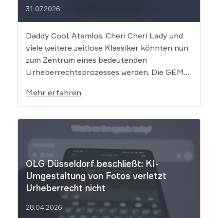
31.07.2026
Daddy Cool, Atemlos, Cheri Cheri Lady und
viele weitere zeitlose Klassiker könnten nun
zum Zentrum eines bedeutenden
Urheberrechtsprozesses werden. Die GEMA
klagt gegen das KI-Unternehmen Suno und
Mehr erfahren
will die Rechte ihrer Mitglieder verteidigen.
Dem Unternehmen hinter der populären KI-
Musik-App werden massive
Urheberrechtsverletzungen vorgeworfen.
Die entscheidende Frage lautet: Durfte Suno
[…]
OLG Düsseldorf beschließt: KI-
Umgestaltung von Fotos verletzt
Urheberrecht nicht
28.04.2026