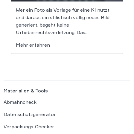
Wer ein Foto als Vorlage für eine KI nutzt
und daraus ein stilistisch völlig neues Bild
generiert, begeht keine
Urheberrechtsverletzung. Das
Oberlandesgericht Düsseldorf stellt klar,
Mehr erfahren
dass bloße Bildmotive nicht geschützt sind
und eine KI-gestützte Umgestaltung zulässig
ist, solange die individuellen kreativen
Merkmale des Originals nicht übernommen
werden. In der […]
Materialien & Tools
Abmahncheck
Datenschutzgenerator
Verpackungs-Checker