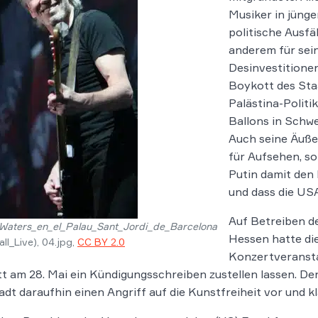
Musiker in jünge
politische Ausfä
anderem für se
Desinvestitionen
Boykott des Staa
Palästina-Politik
Ballons in Schw
Auch seine Äuße
für Aufsehen, so
Putin damit den
und dass die US
Auf Betreiben d
Waters_en_el_Palau_Sant_Jordi_de_Barcelona
Hessen hatte di
ll_Live), 04.jpg,
CC BY 2.0
Konzertveransta
tt am 28. Mai ein Kündigungsschreiben zustellen lassen. D
adt daraufhin einen Angriff auf die Kunstfreiheit vor und k