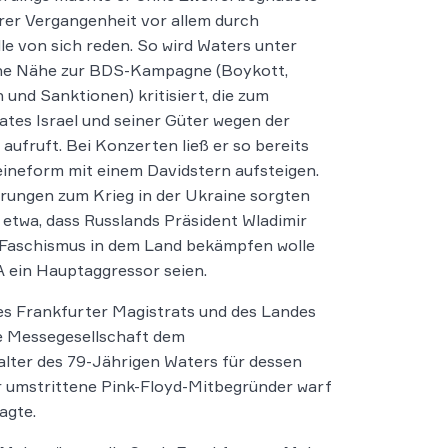
rer Vergangenheit vor allem durch
lle von sich reden. So wird Waters unter
ine Nähe zur BDS-Kampagne (Boykott,
 und Sanktionen) kritisiert, die zum
tes Israel und seiner Güter wegen der
 aufruft. Bei Konzerten ließ er so bereits
eineform mit einem Davidstern aufsteigen.
rungen zum Krieg in der Ukraine sorgten
 etwa, dass Russlands Präsident Wladimir
 Faschismus in dem Land bekämpfen wolle
A ein Hauptaggressor seien.
es Frankfurter Magistrats und des Landes
e Messegesellschaft dem
lter des 79-Jährigen Waters für dessen
er umstrittene Pink-Floyd-Mitbegründer warf
lagte.