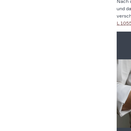
Nach 
und da
versch
L 105