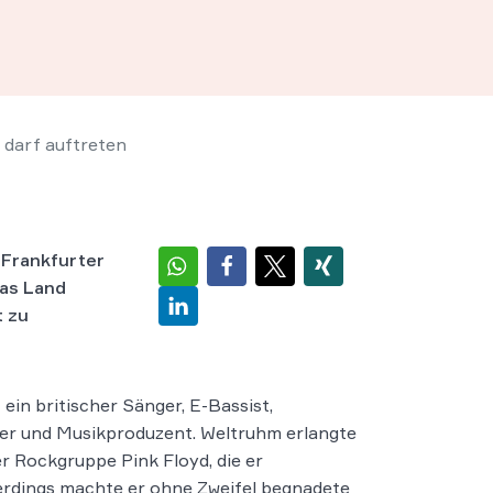
arf auf­t­reten
 Frankfurter
Das Land
t zu
 ein britischer Sänger, E-Bassist,
er und Musikproduzent. Weltruhm erlangte
der Rockgruppe Pink Floyd, die er
lerdings machte er ohne Zweifel begnadete