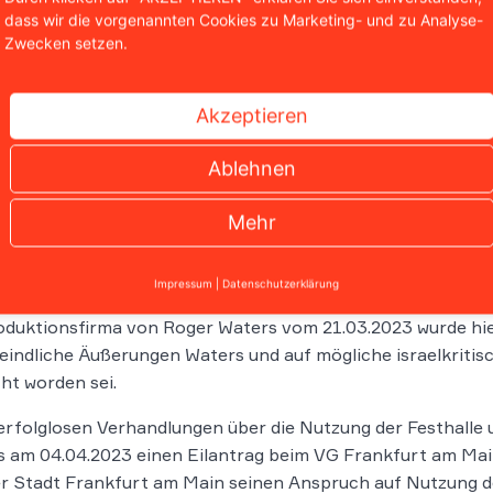
adt Frankfurt am Main und das Land Hessen sind Gesellsc
dass wir die vorgenannten Cookies zu Marketing- und zu Analyse-
. 40 % Geschäftsanteile.
Zwecken setzen.
 Festhalle wurden zu Zeiten der nationalsozialistischen D
Akzeptieren
spogromnacht mehr als 3.000 jüdische Männer aus Frankf
engetrieben, festgehalten, schwer misshandelt und anschl
Ablehnen
trationslager zugeführt. Entsprechende Gedenktafeln sind
tz aufgestellt.
Mehr
gistratsbeschluss vom 24.02.2023 wies die Stadt zusamme
GmbH an, den Veranstaltungsvertrag unverzüglich aus wic
Impressum
|
Datenschutzerklärung
lle nicht für das Konzert zur Verfügung zu stellen. In de
oduktionsfirma von Roger Waters vom 21.03.2023 wurde hie
feindliche Äußerungen Waters und auf mögliche israelkrit
t worden sei.
rfolglosen Verhandlungen über die Nutzung der Festhalle u
 am 04.04.2023 einen Eilantrag beim VG Frankfurt am Mai
r Stadt Frankfurt am Main seinen Anspruch auf Nutzung de