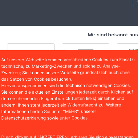
Wir sind bekannt aus
Auf unserer Webseite kommen verschiedene Cookies zum Einsatz:
technische, zu Marketing-Zwecken und solche zu Analyse-
Zwecken; Sie können unsere Webseite grundsätzlich auch ohne
das Setzen von Cookies besuchen.
Hiervon ausgenommen sind die technisch notwendigen Cookies.
Sie können die aktuellen Einstellungen jederzeit durch Klicken auf
den erscheinenden Fingerabdruck (unten links) einsehen und
ändern. Ihnen steht jederzeit ein Widerrufsrecht zu. Weitere
ndigung wegen israelkritisc
Informationen finden Sie unter "MEHR", unserer
Datenschutzerklärung sowie unter Cookies.
bst 2022 schloss die Messe GmbH mit der Produktionsfirm
ührung der Veranstaltung „Roger Waters 2023 Konzert“ am 
Durch klicken auf "AKZEPTIEREN" erklären Sie sich einverstanden,