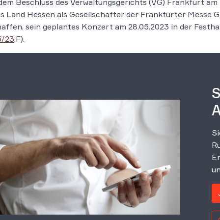
dem Beschluss des Verwaltungsgerichts (VG) Frankfurt am
s Land Hessen als Gesellschafter der Frankfurter Messe 
affen, sein geplantes Konzert am 28.05.2023 in der Festha
5/23
.F).
S
A
Si
Ru
Er
un