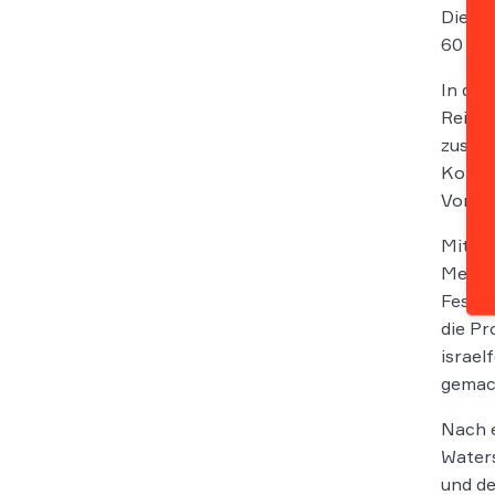
Die St
60 bzw
In der
Reich
zusamm
Konzen
Vorpla
Mit Ma
Messe 
Festha
die Pr
israel
gemach
Nach e
Waters
und de