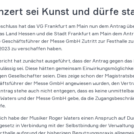
zert sei Kunst und dürfe st
eschluss hat das VG Frankfurt am Main nun dem Antrag üb
as Land Hessen und die Stadt Frankfurt am Main dem Antr
e Geschäftsführer der Messe GmbH Zutritt zur Festhalle 
2023 zu verschaffen haben.
richt hat zunächst ausgeführt, dass der Antrag gegen das
ulässig sei. Diese hätten gemeinsam Einwirkungsmöglichkei
igen Gesellschafter seien. Dies zeige schon der Magistrats
ftsführer der Messe GmbH angewiesen wurden, den Vertrag
trag stehe auch nicht entgegen, dass es keine unmittelb
 Waters und der Messe GmbH gebe, da die Zugangsbeschrän
fe.
lich habe der Musiker Roger Waters einen Anspruch auf D
esetz in Verbindung mit der Selbstbindung der Verwaltung. 
thalle aufgrund der bisherigen Benutzungspraxis allgeme