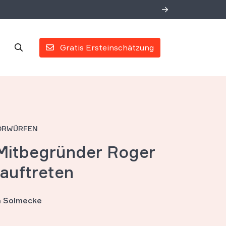
Gratis Ersteinschätzung
VORWÜRFEN
Mitbegründer Roger
uf­t­reten
an Solmecke