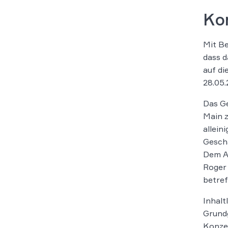
Kon
Mit B
dass d
auf di
28.05.
Das Ge
Main z
allein
Geschä
Dem An
Roger
betref
Inhalt
Grundg
Konzer