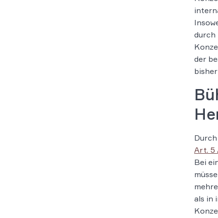
intern
Insowe
durch 
Konze
der be
bishe
Büh
He
Durch 
Art. 5
Bei e
müsse 
mehrer
als in
Konzer