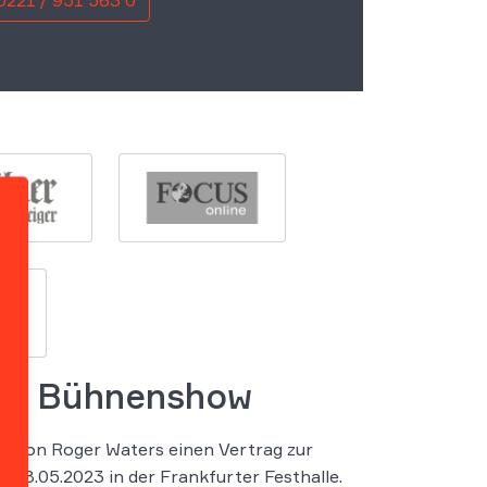
0221 / 951 563 0
her Bühnenshow
a von Roger Waters einen Vertrag zur
28.05.2023 in der Frankfurter Festhalle.