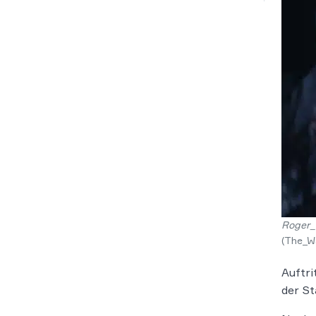
Roger_
(The_Wa
Auftri
der St