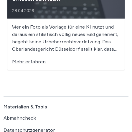
28.04.2026
Wer ein Foto als Vorlage für eine KI nutzt und
daraus ein stilistisch völlig neues Bild generiert,
begeht keine Urheberrechtsverletzung. Das
Oberlandesgericht Düsseldorf stellt klar, dass
bloße Bildmotive nicht geschützt sind und eine
Mehr erfahren
KI-gestützte Umgestaltung zulässig ist, solange
die individuellen kreativen Merkmale des
Originals nicht übernommen werden. In der […]
Materialien & Tools
Abmahncheck
Datenschutzgenerator