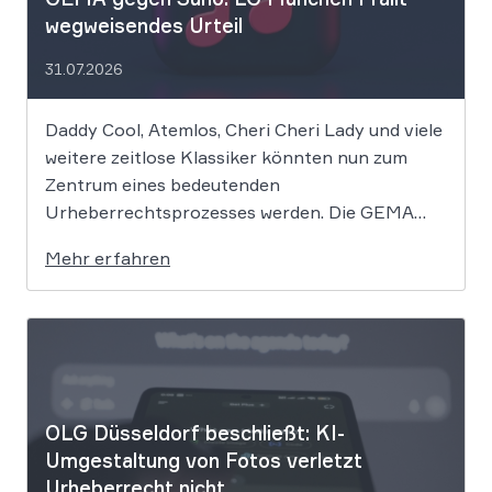
wegweisendes Urteil
31.07.2026
Daddy Cool, Atemlos, Cheri Cheri Lady und viele
weitere zeitlose Klassiker könnten nun zum
Zentrum eines bedeutenden
Urheberrechtsprozesses werden. Die GEMA
klagt gegen das KI-Unternehmen Suno und will
Mehr erfahren
die Rechte ihrer Mitglieder verteidigen. Dem
Unternehmen hinter der populären KI-Musik-
App werden massive
Urheberrechtsverletzungen vorgeworfen. Die
entscheidende Frage lautet: Durfte Suno […]
OLG Düsseldorf beschließt: KI-
Umgestaltung von Fotos verletzt
Urheberrecht nicht