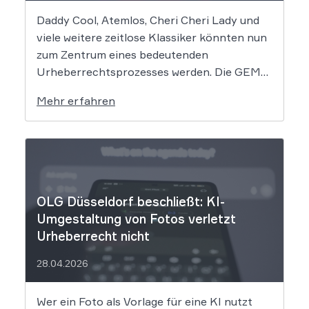
Daddy Cool, Atemlos, Cheri Cheri Lady und
viele weitere zeitlose Klassiker könnten nun
zum Zentrum eines bedeutenden
Urheberrechtsprozesses werden. Die GEMA
klagt gegen das KI-Unternehmen Suno und
Mehr erfahren
will die Rechte ihrer Mitglieder verteidigen.
Dem Unternehmen hinter der populären KI-
Musik-App werden massive
Urheberrechtsverletzungen vorgeworfen.
Die entscheidende Frage lautet: Durfte Suno
[…]
OLG Düsseldorf beschließt: KI-
Umgestaltung von Fotos verletzt
Urheberrecht nicht
28.04.2026
Wer ein Foto als Vorlage für eine KI nutzt