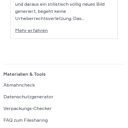
und daraus ein stilistisch völlig neues Bild
generiert, begeht keine
Urheberrechtsverletzung. Das
Oberlandesgericht Düsseldorf stellt klar,
Mehr erfahren
dass bloße Bildmotive nicht geschützt sind
und eine KI-gestützte Umgestaltung zulässig
ist, solange die individuellen kreativen
Merkmale des Originals nicht übernommen
werden. In der […]
Materialien & Tools
Abmahncheck
Datenschutzgenerator
Verpackungs-Checker
FAQ zum Filesharing