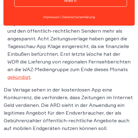
Seit der Bekanntgabe der geplanten kostenlosen
Impressum
|
Datenschutzerklärung
Tagesschau-App ist das Verhältnis von Printmedien
und den öffentlich-rechtlichen Sendern mehr als
angespannt. Acht Zeitungsverlage haben gegen die
Tagesschau-App Klage eingereicht, da sie finanzielle
Einbußen befürchten. Erst letzte Woche hat der
WDR die Lieferung von regionalen Fernsehberichten
an die WAZ-Mediengruppe zum Ende dieses Monats
gekündigt
.
Die Verlage sehen in der kostenlosen App eine
Konkurrenz, die verhindere, dass Zeitungen im Internet
Geld verdienen. Die ARD sieht in der Anwendung ein
legitimes Angebot für den Endverbraucher, der als
Gebührenzahler öffentlich-rechtliche Angebote auch
auf mobilen Endgeräten nutzen können soll.