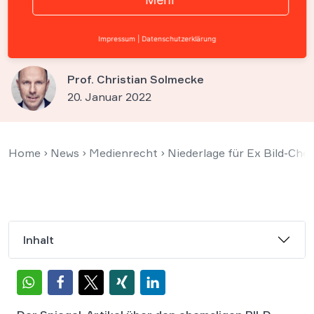
„Machtmissbrauch“-Artikel
wieder veröffentlichen
Impressum
|
Datenschutzerklärung
Prof. Christian Solmecke
20. Januar 2022
Home
›
News
›
Medienrecht
›
Niederlage für Ex Bild-Che
Inhalt