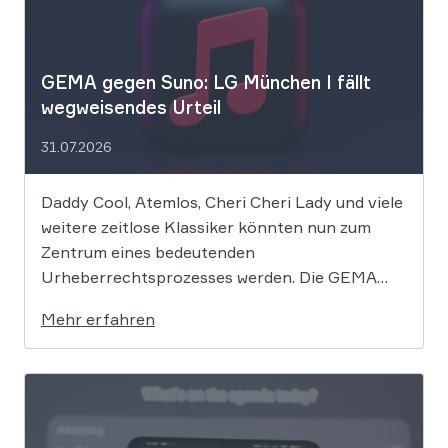
GEMA gegen Suno: LG München I fällt
wegweisendes Urteil
31.07.2026
Daddy Cool, Atemlos, Cheri Cheri Lady und viele
weitere zeitlose Klassiker könnten nun zum
Zentrum eines bedeutenden
Urheberrechtsprozesses werden. Die GEMA
klagt gegen das KI-Unternehmen Suno und will
Mehr erfahren
die Rechte ihrer Mitglieder verteidigen. Dem
Unternehmen hinter der populären KI-Musik-
App werden massive
Urheberrechtsverletzungen vorgeworfen. Die
entscheidende Frage lautet: Durfte Suno […]