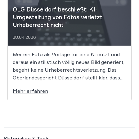
OLG Düsseldorf beschließt: KI-
Umgestaltung von Fotos verletzt
Urheberrecht nicht
28.04.2026
Wer ein Foto als Vorlage für eine KI nutzt und
daraus ein stilistisch völlig neues Bild generiert,
begeht keine Urheberrechtsverletzung. Das
Oberlandesgericht Düsseldorf stellt klar, dass
bloße Bildmotive nicht geschützt sind und eine
Mehr erfahren
KI-gestützte Umgestaltung zulässig ist, solange
die individuellen kreativen Merkmale des
Originals nicht übernommen werden. In der […]
Materialien & Tools