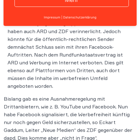
Dass eine Facebook-Präsenz gerade für den
Impressum
|
Datenschutzerklärung
Kontakt zur jungen Zielgruppen von Relevanz ist,
haben auch ARD und ZDF verinnerlicht. Jedoch
könnte für die öffentlich-rechtlichen Sender
demnächst Schluss sein mit ihren Facebook-
Auftritten. Nach dem Rundfunkstaatsvertrag ist
ARD und Werbung im Internet verboten. Dies gilt
ebenso auf Plattformen von Dritten, auch dort
müssen die Inhalte im werbefreien Umfeld
angeboten worden.
Bislang gab es eine Ausnahmeregelung mit
Drittanbietern, wie z. B. YouTube und Facebook. Nun
habe Facebook signalisiert, die Werbefreiheit künftig
nur noch gegen Geld sicherzustellen, so Eckart
Gaddum, Leiter „Neue Medien“ des ZDF gegenüber der
dapd. Dies komme aber „nicht in Frage“.