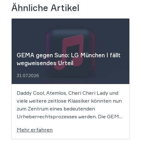
Ähnliche Artikel
GEMA gegen Suno: LG München I fällt
wegweisendes Urteil
31.07.2026
Daddy Cool, Atemlos, Cheri Cheri Lady und
viele weitere zeitlose Klassiker könnten nun
zum Zentrum eines bedeutenden
Urheberrechtsprozesses werden. Die GEMA
klagt gegen das KI-Unternehmen Suno und
Mehr erfahren
will die Rechte ihrer Mitglieder verteidigen.
Dem Unternehmen hinter der populären KI-