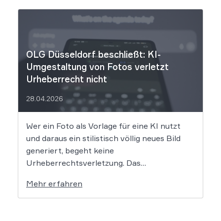
Musik-App werden massive
Urheberrechtsverletzungen vorgeworfen.
Die entscheidende Frage lautet: Durfte Suno
[…]
OLG Düsseldorf beschließt: KI-
Umgestaltung von Fotos verletzt
Urheberrecht nicht
28.04.2026
Wer ein Foto als Vorlage für eine KI nutzt
und daraus ein stilistisch völlig neues Bild
generiert, begeht keine
Urheberrechtsverletzung. Das
Oberlandesgericht Düsseldorf stellt klar,
Mehr erfahren
dass bloße Bildmotive nicht geschützt sind
und eine KI-gestützte Umgestaltung zulässig
ist, solange die individuellen kreativen