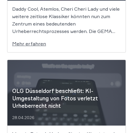
Daddy Cool, Atemlos, Cheri Cheri Lady und viele
weitere zeitlose Klassiker könnten nun zum
Zentrum eines bedeutenden
Urheberrechtsprozesses werden. Die GEMA
klagt gegen das KI-Unternehmen Suno und will
Mehr erfahren
die Rechte ihrer Mitglieder verteidigen. Dem
Unternehmen hinter der populären KI-Musik-
App werden massive
Urheberrechtsverletzungen vorgeworfen. Die
entscheidende Frage lautet: Durfte Suno […]
OLG Düsseldorf beschließt: KI-
Umgestaltung von Fotos verletzt
Urheberrecht nicht
28.04.2026