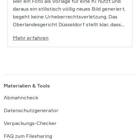
Wer ein Foto als Vorlage für eine KI nutzt und
daraus ein stilistisch völlig neues Bild generiert,
begeht keine Urheberrechtsverletzung. Das
Oberlandesgericht Düsseldorf stellt klar, dass
bloße Bildmotive nicht geschützt sind und eine
Mehr erfahren
KI-gestützte Umgestaltung zulässig ist, solange
die individuellen kreativen Merkmale des
Originals nicht übernommen werden. In der […]
Materialien & Tools
Abmahncheck
Datenschutzgenerator
Verpackungs-Checker
FAQ zum Filesharing