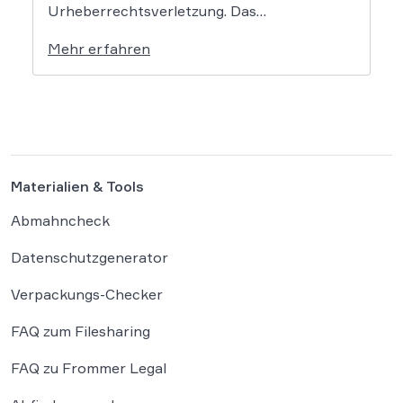
Urheberrechtsverletzung. Das
Oberlandesgericht Düsseldorf stellt klar,
Mehr erfahren
dass bloße Bildmotive nicht geschützt sind
und eine KI-gestützte Umgestaltung zulässig
ist, solange die individuellen kreativen
Merkmale des Originals nicht übernommen
werden. In der […]
Materialien & Tools
Abmahncheck
Datenschutzgenerator
Verpackungs-Checker
FAQ zum Filesharing
FAQ zu Frommer Legal