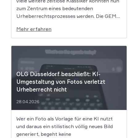
viele weitere zeitlose Klassiker könnten nun
zum Zentrum eines bedeutenden
Urheberrechtsprozesses werden. Die GEMA
klagt gegen das KI-Unternehmen Suno und
Mehr erfahren
will die Rechte ihrer Mitglieder verteidigen.
Dem Unternehmen hinter der populären KI-
Musik-App werden massive
Urheberrechtsverletzungen vorgeworfen.
Die entscheidende Frage lautet: Durfte Suno
[…]
OLG Düsseldorf beschließt: KI-
Umgestaltung von Fotos verletzt
Urheberrecht nicht
28.04.2026
Wer ein Foto als Vorlage für eine KI nutzt
und daraus ein stilistisch völlig neues Bild
generiert, begeht keine