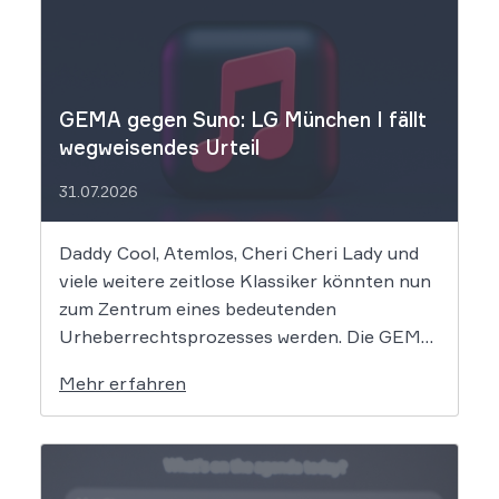
GEMA gegen Suno: LG München I fällt
wegweisendes Urteil
31.07.2026
Daddy Cool, Atemlos, Cheri Cheri Lady und
viele weitere zeitlose Klassiker könnten nun
zum Zentrum eines bedeutenden
Urheberrechtsprozesses werden. Die GEMA
klagt gegen das KI-Unternehmen Suno und
Mehr erfahren
will die Rechte ihrer Mitglieder verteidigen.
Dem Unternehmen hinter der populären KI-
Musik-App werden massive
Urheberrechtsverletzungen vorgeworfen.