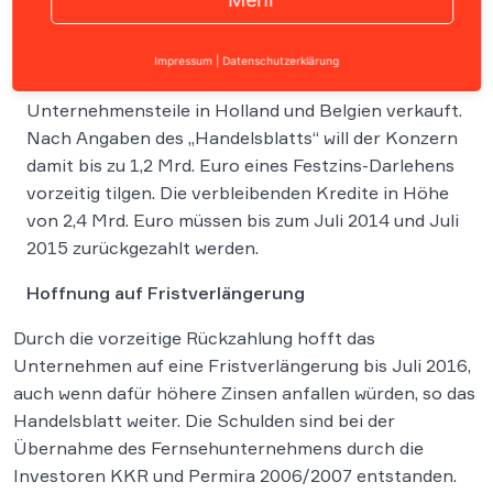
Um einen Teil der aufgenommenen Kredite
Impressum
|
Datenschutzerklärung
abzuzahlen hat die ProSiebenSAt.1 Media
Unternehmensteile in Holland und Belgien verkauft.
Nach Angaben des „Handelsblatts“ will der Konzern
damit bis zu 1,2 Mrd. Euro eines Festzins-Darlehens
vorzeitig tilgen. Die verbleibenden Kredite in Höhe
von 2,4 Mrd. Euro müssen bis zum Juli 2014 und Juli
2015 zurückgezahlt werden.
Hoffnung auf Fristverlängerung
Durch die vorzeitige Rückzahlung hofft das
Unternehmen auf eine Fristverlängerung bis Juli 2016,
auch wenn dafür höhere Zinsen anfallen würden, so das
Handelsblatt weiter. Die Schulden sind bei der
Übernahme des Fernsehunternehmens durch die
Investoren KKR und Permira 2006/2007 entstanden.