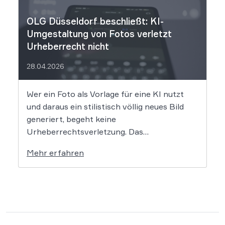
Die entscheidende Frage lautet: Durfte Suno
[…]
OLG Düsseldorf beschließt: KI-
Umgestaltung von Fotos verletzt
Urheberrecht nicht
28.04.2026
Wer ein Foto als Vorlage für eine KI nutzt
und daraus ein stilistisch völlig neues Bild
generiert, begeht keine
Urheberrechtsverletzung. Das
Oberlandesgericht Düsseldorf stellt klar,
Mehr erfahren
dass bloße Bildmotive nicht geschützt sind
und eine KI-gestützte Umgestaltung zulässig
ist, solange die individuellen kreativen
Merkmale des Originals nicht übernommen
werden. In der […]