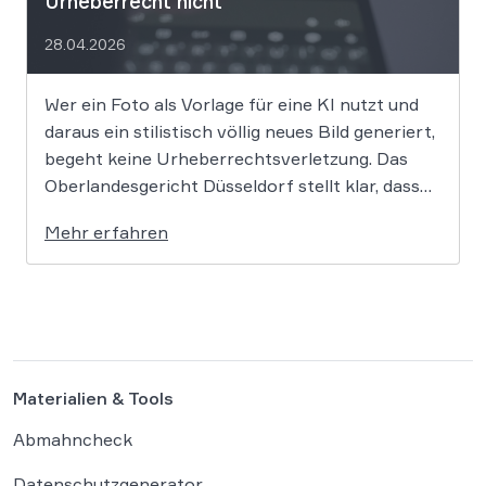
Urheberrecht nicht
28.04.2026
Wer ein Foto als Vorlage für eine KI nutzt und
daraus ein stilistisch völlig neues Bild generiert,
begeht keine Urheberrechtsverletzung. Das
Oberlandesgericht Düsseldorf stellt klar, dass
bloße Bildmotive nicht geschützt sind und eine
Mehr erfahren
KI-gestützte Umgestaltung zulässig ist, solange
die individuellen kreativen Merkmale des
Originals nicht übernommen werden. In der […]
Materialien & Tools
Abmahncheck
Datenschutzgenerator