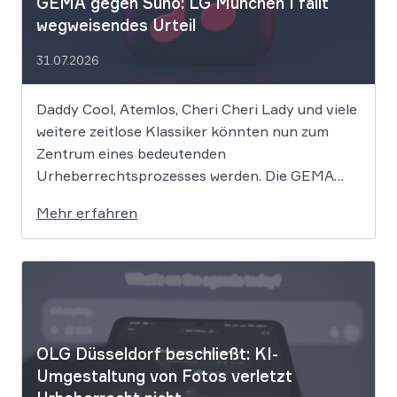
GEMA gegen Suno: LG München I fällt
wegweisendes Urteil
31.07.2026
Daddy Cool, Atemlos, Cheri Cheri Lady und viele
weitere zeitlose Klassiker könnten nun zum
Zentrum eines bedeutenden
Urheberrechtsprozesses werden. Die GEMA
klagt gegen das KI-Unternehmen Suno und will
Mehr erfahren
die Rechte ihrer Mitglieder verteidigen. Dem
Unternehmen hinter der populären KI-Musik-
App werden massive
Urheberrechtsverletzungen vorgeworfen. Die
entscheidende Frage lautet: Durfte Suno […]
OLG Düsseldorf beschließt: KI-
Umgestaltung von Fotos verletzt