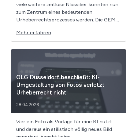
viele weitere zeitlose Klassiker könnten nun
zum Zentrum eines bedeutenden
Urheberrechtsprozesses werden. Die GEMA
klagt gegen das KI-Unternehmen Suno und
Mehr erfahren
will die Rechte ihrer Mitglieder verteidigen.
Dem Unternehmen hinter der populären KI-
Musik-App werden massive
Urheberrechtsverletzungen vorgeworfen.
Die entscheidende Frage lautet: Durfte Suno
[…]
OLG Düsseldorf beschließt: KI-
Umgestaltung von Fotos verletzt
Urheberrecht nicht
28.04.2026
Wer ein Foto als Vorlage für eine KI nutzt
und daraus ein stilistisch völlig neues Bild
generiert, begeht keine