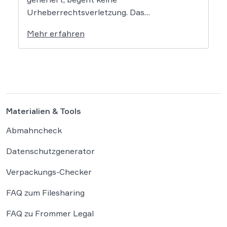
Urheberrechtsverletzung. Das
Oberlandesgericht Düsseldorf stellt klar,
Mehr erfahren
dass bloße Bildmotive nicht geschützt sind
und eine KI-gestützte Umgestaltung zulässig
ist, solange die individuellen kreativen
Merkmale des Originals nicht übernommen
werden. In der […]
Materialien & Tools
Abmahncheck
Datenschutzgenerator
Verpackungs-Checker
FAQ zum Filesharing
FAQ zu Frommer Legal