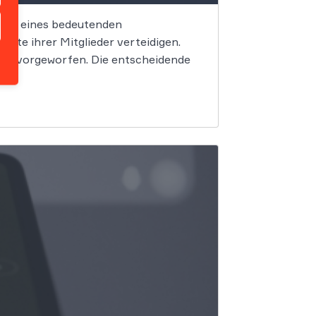
trum eines bedeutenden
hte ihrer Mitglieder verteidigen.
en vorgeworfen. Die entscheidende