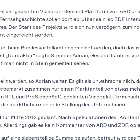
titel der geplanten Video-on-Demand Plattform von ARD und
Fernsehgeschichte sollen dort abrufbar sein, so ZDF Inten
s. Der Start des Projekts wird sich nun verzögern, zuminde
mt eingereicht worden.
Juni beim Bundeskartellamt angemeldet werden, doch das is
t „Kontakter“ sagte Stephan Adrian, Geschäftsführer vo
f man nicht in Stein gemeißelt sehen.“
lt werden, so Adrian weiter. Es gilt als unwahrscheinlich, 
bemarkt zusammen nur einen Marktanteil von etwas mehr 
on RTL und ProSiebenSat1 geplanten Videoplattform nach d
f die marktbeherrschende Stellung der Unternehmen.
 für Mitte 2012 geplant. Nach Spekulationen des „Kontakt
n. Allerdings gab es kein Kommentar von ARD und ZDF, ob 
h auf eine siebenstellige Summe belaufen, betreut wird da