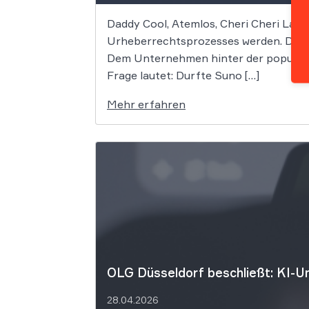
Daddy Cool, Atemlos, Cheri Cheri Lady
Urheberrechtsprozesses werden. Die G
Dem Unternehmen hinter der populäre
Frage lautet: Durfte Suno […]
Mehr erfahren
OLG Düsseldorf beschließt: KI-Um
28.04.2026