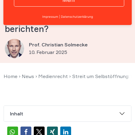
einen Nationalspieler und
dessen Beziehungen
Impressum
|
Datenschutzerklärung
berichten?
Prof. Christian Solmecke
10. Februar 2025
Home
›
News
›
Medienrecht
›
Streit um Selbstöffnung: W
Inhalt