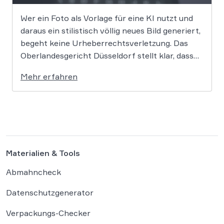
Wer ein Foto als Vorlage für eine KI nutzt und
daraus ein stilistisch völlig neues Bild generiert,
begeht keine Urheberrechtsverletzung. Das
Oberlandesgericht Düsseldorf stellt klar, dass
bloße Bildmotive nicht geschützt sind und eine
Mehr erfahren
KI-gestützte Umgestaltung zulässig ist, solange
die individuellen kreativen Merkmale des
Originals nicht übernommen werden. In der […]
Materialien & Tools
Abmahncheck
Datenschutzgenerator
Verpackungs-Checker