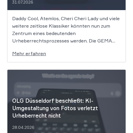
31.07.2026
Daddy Cool, Atemlos, Cheri Cheri Lady und viele
weitere zeitlose Klassiker könnten nun zum
Zentrum eines bedeutenden
Urheberrechtsprozesses werden. Die GEMA
klagt gegen das KI-Unternehmen Suno und will
Mehr erfahren
die Rechte ihrer Mitglieder verteidigen. Dem
Unternehmen hinter der populären KI-Musik-
App werden massive
Urheberrechtsverletzungen vorgeworfen. Die
entscheidende Frage lautet: Durfte Suno […]
OLG Düsseldorf beschließt: KI-
Umgestaltung von Fotos verletzt
Urheberrecht nicht
28.04.2026