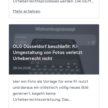
Urheberrechtsprozesses werden. Die GEMA
klagt gegen das KI-Unternehmen Suno und
Mehr erfahren
will die Rechte ihrer Mitglieder verteidigen.
Dem Unternehmen hinter der populären KI-
Musik-App werden massive
Urheberrechtsverletzungen vorgeworfen.
Die entscheidende Frage lautet: Durfte Suno
[…]
OLG Düsseldorf beschließt: KI-
Umgestaltung von Fotos verletzt
Urheberrecht nicht
28.04.2026
Wer ein Foto als Vorlage für eine KI nutzt
und daraus ein stilistisch völlig neues Bild
generiert, begeht keine
Urheberrechtsverletzung. Das
Oberlandesgericht Düsseldorf stellt klar,