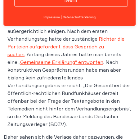
Kurz sah es so aus, als könnten sich die beiden
Impressum
|
Datenschutzerklärung
Parteien im Streit um die „Tagesschau“-App
außergerichtlich einigen. Nach dem ersten
Verhandlungstag hatte der zuständige
Richter die
Parteien aufgefordert, dass Gespräch zu
suchen
, Anfang dieses Jahres hatte man bereits
eine „
Gemeinsame Erklärung“ entworfen
. Nach
konstruktiven Gesprächsrunden habe man aber
bislang kein zufriedenstellendes
Verhandlungsergebnis erreicht. „Die Gesamtheit der
öffentlich-rechtlichen Rundfunkhäuser derzeit
offenbar bei der Frage der Textangebote in den
Telemedien nicht hinter dem Verhandlungsergebnis“,
so die Meldung des Bundesverbands Deutscher
Zeitungsverleger (BDZV).
Daher sahen sich die Verlage daher gezwungen, die