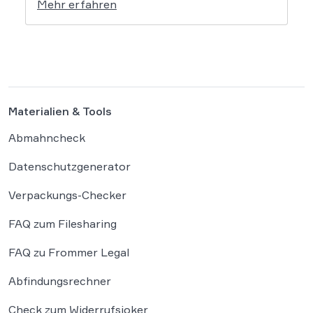
Mehr erfahren
dass bloße Bildmotive nicht geschützt sind
und eine KI-gestützte Umgestaltung zulässig
ist, solange die individuellen kreativen
Merkmale des Originals nicht übernommen
werden. In der […]
Materialien & Tools
Abmahncheck
Datenschutzgenerator
Verpackungs-Checker
FAQ zum Filesharing
FAQ zu Frommer Legal
Abfindungsrechner
Check zum Widerrufsjoker