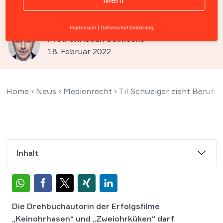
Auskunft über Filmeinnahmen
Impressum
|
Datenschutzerklärung
Prof. Christian Solmecke
18. Februar 2022
Home
›
News
›
Medienrecht
›
Til Schweiger zieht Berufu
Inhalt
Die Drehbuchautorin der Erfolgsfilme
„Keinohrhasen“ und „Zweiohrküken“ darf