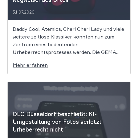
31.07.2026
Daddy Cool, Atemlos, Cheri Cheri Lady und viele
weitere zeitlose Klassiker könnten nun zum
Zentrum eines bedeutenden
Urheberrechtsprozesses werden. Die GEMA
klagt gegen das KI-Unternehmen Suno und will
Mehr erfahren
die Rechte ihrer Mitglieder verteidigen. Dem
Unternehmen hinter der populären KI-Musik-
App werden massive
Urheberrechtsverletzungen vorgeworfen. Die
entscheidende Frage lautet: Durfte Suno […]
OLG Düsseldorf beschließt: KI-
Umgestaltung von Fotos verletzt
Urheberrecht nicht