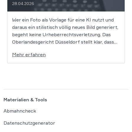
28.04.2026
Wer ein Foto als Vorlage für eine KI nutzt und
daraus ein stilistisch völlig neues Bild generiert,
begeht keine Urheberrechtsverletzung. Das
Oberlandesgericht Düsseldorf stellt klar, dass
bloße Bildmotive nicht geschützt sind und eine
Mehr erfahren
KI-gestützte Umgestaltung zulässig ist, solange
die individuellen kreativen Merkmale des
Originals nicht übernommen werden. In der […]
Materialien & Tools
Abmahncheck
Datenschutzgenerator