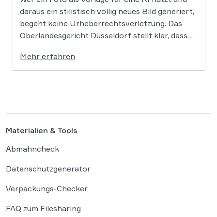
daraus ein stilistisch völlig neues Bild generiert,
begeht keine Urheberrechtsverletzung. Das
Oberlandesgericht Düsseldorf stellt klar, dass
bloße Bildmotive nicht geschützt sind und eine
Mehr erfahren
KI-gestützte Umgestaltung zulässig ist, solange
die individuellen kreativen Merkmale des
Originals nicht übernommen werden. In der […]
Materialien & Tools
Abmahncheck
Datenschutzgenerator
Verpackungs-Checker
FAQ zum Filesharing