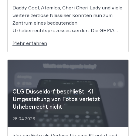
Daddy Cool, Atemlos, Cheri Cheri Lady und viele
weitere zeitlose Klassiker könnten nun zum
Zentrum eines bedeutenden
Urheberrechtsprozesses werden. Die GEMA
klagt gegen das KI-Unternehmen Suno und will
Mehr erfahren
die Rechte ihrer Mitglieder verteidigen. Dem
Unternehmen hinter der populären KI-Musik-
App werden massive
Urheberrechtsverletzungen vorgeworfen. Die
entscheidende Frage lautet: Durfte Suno […]
OLG Düsseldorf beschließt: KI-
Umgestaltung von Fotos verletzt
Urheberrecht nicht
28.04.2026
Wer ein Foto als Vorlage für eine KI nutzt und